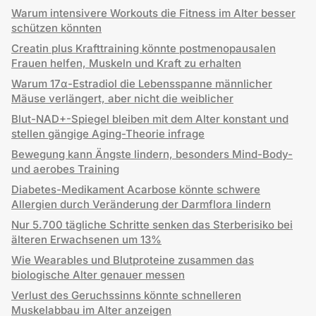
Warum intensivere Workouts die Fitness im Alter besser
schützen könnten
Creatin plus Krafttraining könnte postmenopausalen
Frauen helfen, Muskeln und Kraft zu erhalten
Warum 17α-Estradiol die Lebensspanne männlicher
Mäuse verlängert, aber nicht die weiblicher
Blut-NAD+-Spiegel bleiben mit dem Alter konstant und
stellen gängige Aging-Theorie infrage
Bewegung kann Ängste lindern, besonders Mind-Body-
und aerobes Training
Diabetes-Medikament Acarbose könnte schwere
Allergien durch Veränderung der Darmflora lindern
Nur 5.700 tägliche Schritte senken das Sterberisiko bei
älteren Erwachsenen um 13%
Wie Wearables und Blutproteine zusammen das
biologische Alter genauer messen
Verlust des Geruchssinns könnte schnelleren
Muskelabbau im Alter anzeigen