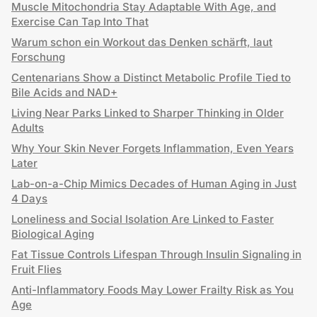
Muscle Mitochondria Stay Adaptable With Age, and
Exercise Can Tap Into That
Warum schon ein Workout das Denken schärft, laut
Forschung
Centenarians Show a Distinct Metabolic Profile Tied to
Bile Acids and NAD+
Living Near Parks Linked to Sharper Thinking in Older
Adults
Why Your Skin Never Forgets Inflammation, Even Years
Later
Lab-on-a-Chip Mimics Decades of Human Aging in Just
4 Days
Loneliness and Social Isolation Are Linked to Faster
Biological Aging
Fat Tissue Controls Lifespan Through Insulin Signaling in
Fruit Flies
Anti-Inflammatory Foods May Lower Frailty Risk as You
Age