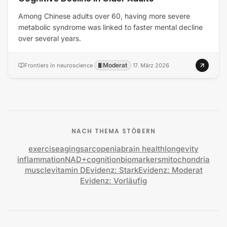
Among Chinese adults over 60, having more severe
metabolic syndrome was linked to faster mental decline
over several years.
Moderat
Frontiers in neuroscience
·
·
17. März 2026
NACH THEMA STÖBERN
exercise
aging
sarcopenia
brain health
longevity
inflammation
NAD+
cognition
biomarkers
mitochondria
muscle
vitamin D
Evidenz: Stark
Evidenz: Moderat
Evidenz: Vorläufig