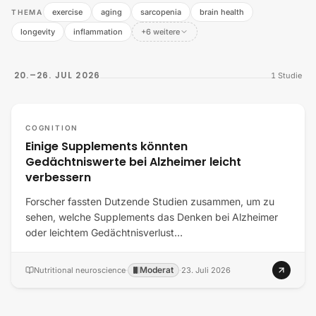
exercise
aging
sarcopenia
brain health
THEMA
longevity
inflammation
+6 weitere
20.–26. JUL 2026
1
Studie
COGNITION
Einige Supplements könnten
Gedächtniswerte bei Alzheimer leicht
verbessern
Forscher fassten Dutzende Studien zusammen, um zu
sehen, welche Supplements das Denken bei Alzheimer
oder leichtem Gedächtnisverlust…
Moderat
Nutritional neuroscience
·
·
23. Juli 2026