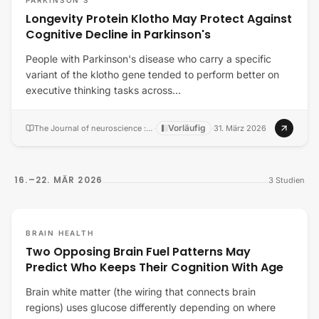
PARKINSON'S
Longevity Protein Klotho May Protect Against
Cognitive Decline in Parkinson's
People with Parkinson's disease who carry a specific
variant of the klotho gene tended to perform better on
executive thinking tasks across…
Vorläufig
The Journal of neuroscience : the official journal of the Society for Neuroscience
·
·
31. März 2026
16.–22. MÄR 2026
3
Studien
BRAIN HEALTH
Two Opposing Brain Fuel Patterns May
Predict Who Keeps Their Cognition With Age
Brain white matter (the wiring that connects brain
regions) uses glucose differently depending on where