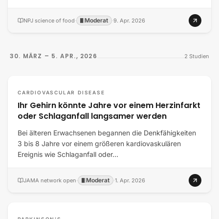
Moderat
NPJ science of food
·
·
9. Apr. 2026
30. MÄRZ – 5. APR., 2026
2
Studien
CARDIOVASCULAR DISEASE
Ihr Gehirn könnte Jahre vor einem Herzinfarkt
oder Schlaganfall langsamer werden
Bei älteren Erwachsenen begannen die Denkfähigkeiten
3 bis 8 Jahre vor einem größeren kardiovaskulären
Ereignis wie Schlaganfall oder…
Moderat
JAMA network open
·
·
1. Apr. 2026