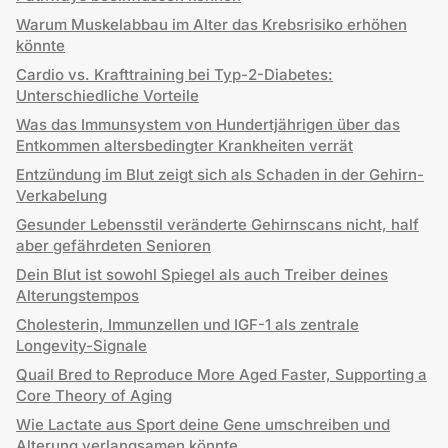
Warum Muskelabbau im Alter das Krebsrisiko erhöhen
könnte
Cardio vs. Krafttraining bei Typ-2-Diabetes:
Unterschiedliche Vorteile
Was das Immunsystem von Hundertjährigen über das
Entkommen altersbedingter Krankheiten verrät
Entzündung im Blut zeigt sich als Schaden in der Gehirn-
Verkabelung
Gesunder Lebensstil veränderte Gehirnscans nicht, half
aber gefährdeten Senioren
Dein Blut ist sowohl Spiegel als auch Treiber deines
Alterungstempos
Cholesterin, Immunzellen und IGF-1 als zentrale
Longevity-Signale
Quail Bred to Reproduce More Aged Faster, Supporting a
Core Theory of Aging
Wie Lactate aus Sport deine Gene umschreiben und
Alterung verlangsamen könnte