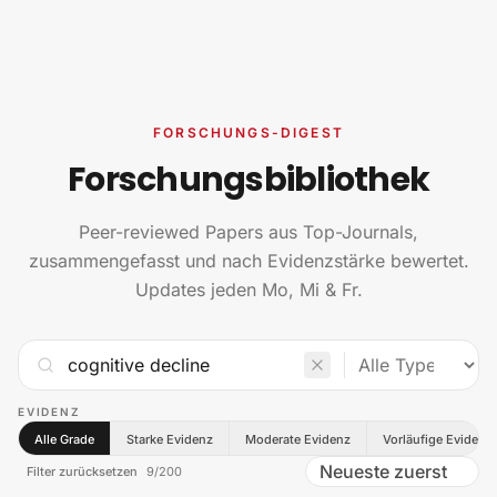
Zum Inhalt springen
FORSCHUNGS-DIGEST
Forschungsbibliothek
Peer-reviewed Papers aus Top-Journals,
zusammengefasst und nach Evidenzstärke bewertet.
Updates jeden Mo, Mi & Fr.
EVIDENZ
Alle Grade
Starke Evidenz
Moderate Evidenz
Vorläufige Evidenz
Filter zurücksetzen
9
/
200