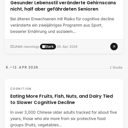
Gesunder Lebensstil veränderte Gehirnscans
nicht, half aber gefährdeten Senioren
Bei älteren Erwachsenen mit Risiko für cognitive decline
veränderte ein zweijähriges Programm aus Sport,
besserer Ernährung und sozialem…
Stark
JAMA neurology
·
·
20. Apr. 2026
6.–12. APR 2026
1
Studie
COGNITION
Eating More Fruits, Fish, Nuts, and Dairy Tied
to Slower Cognitive Decline
In over 3,000 Chinese older adults tracked for about five
years, those who ate more from six protective food
groups (fruits, vegetables…