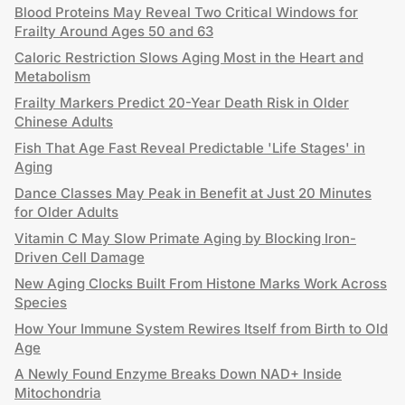
Blood Proteins May Reveal Two Critical Windows for
Frailty Around Ages 50 and 63
Caloric Restriction Slows Aging Most in the Heart and
Metabolism
Frailty Markers Predict 20-Year Death Risk in Older
Chinese Adults
Fish That Age Fast Reveal Predictable 'Life Stages' in
Aging
Dance Classes May Peak in Benefit at Just 20 Minutes
for Older Adults
Vitamin C May Slow Primate Aging by Blocking Iron-
Driven Cell Damage
New Aging Clocks Built From Histone Marks Work Across
Species
How Your Immune System Rewires Itself from Birth to Old
Age
A Newly Found Enzyme Breaks Down NAD+ Inside
Mitochondria