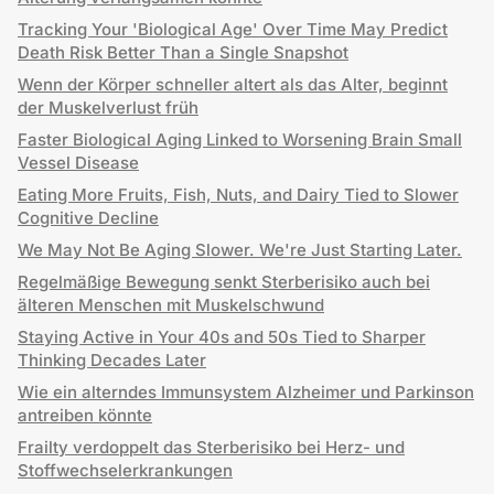
Tracking Your 'Biological Age' Over Time May Predict
Death Risk Better Than a Single Snapshot
Wenn der Körper schneller altert als das Alter, beginnt
der Muskelverlust früh
Faster Biological Aging Linked to Worsening Brain Small
Vessel Disease
Eating More Fruits, Fish, Nuts, and Dairy Tied to Slower
Cognitive Decline
We May Not Be Aging Slower. We're Just Starting Later.
Regelmäßige Bewegung senkt Sterberisiko auch bei
älteren Menschen mit Muskelschwund
Staying Active in Your 40s and 50s Tied to Sharper
Thinking Decades Later
Wie ein alterndes Immunsystem Alzheimer und Parkinson
antreiben könnte
Frailty verdoppelt das Sterberisiko bei Herz- und
Stoffwechselerkrankungen