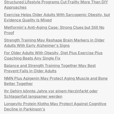
Structured Lifestyle Programs Cut Frailty More Than DIY
Approaches
Exercise Helps Older Adults With Sarcopenic Obesity, but
Evidence Quality Is Mixed
Metformin's Anti-Aging Case: Strong Clues but Still No
Proof
Strength Training May Reshape Brain Markers in Older
Adults With Early Alzheimer's Signs
For Older Adults With Obesity, Diet Plus Exercise Plus
Coaching Beats Any Single Fix
Balance and Strength Training Together May Best
Prevent Falls in Older Adults
NMN Plus Apigenin May Protect Aging Muscle and Bone
Better Together
Ihr Gehirn könnte Jahre vor einem Herzinfarkt oder
Schlaganfall langsamer werden
Longevity Protein Klotho May Protect Against Cognitive
Decline in Parkinson's