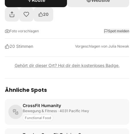
Route
Website
20
Foto vorschlagen
Spot melden
20
Stimmen
Vorgeschlagen von
Julia Nowak
Gehört dir dieser Ort? Hol dir dein kostenloses Badge.
Ähnliche Spots
CrossFit Humanity
Bewegung & Fitness
· 4031 Pacific Hwy
Functional Food