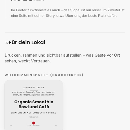
Im Footer funktioniert es auch – das Signal ist nur leiser. Im Zweifel ist
eine Seite mit echter Story, etwa Über uns, der beste Platz dafür.
Für dein Lokal
02
Drucken, rahmen und sichtbar aufstellen – was Gäste vor Ort
sehen, weckt Vertrauen.
WILLKOMMENSPAKET (DRUCKFERTIG)
LONGEVITY CITIES
Anerkannt als Longevity Spot – ein Kreis von
Orten, die längere, erfülltere Leben nähren.
Organic Smoothie
Bowl und Café
EMPFOHLEN AUF LONGEVITY CITIES
Kathmandu
—
VERIFIZIEREN
—