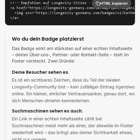
<!-- Empfohlen auf Longevity Cities · Kathmandu -->

HTML kopieren
<a href="https://longevity-germany.com/de/map/spot/organic-
  <img src="https://longevity-germany.com/badges/v1/kathman
</a>
Wo du dein Badge platzierst
Das Badge wirkt am stärksten auf einer echten Inhaltsseite
– deiner Über-uns-, Partner- oder Kontakt-Seite – statt im
Footer versteckt. Zwei Gründe:
Deine Besucher sehen es.
Es ist ein sichtbares Zeichen, dass du Teil der lokalen
Longevity-Community bist – kein zufälliger Eintrag irgendwo
online. Ein kleiner, ehrlicher Vertrauensanker, genau dort, wo
dich Menschen ohnehin kennenlernen.
Suchmaschinen sehen es auch.
Ein Link in einer echten Inhaltsseite zählt bei
Suchmaschinen meist mehr als einer, der sitewide im Footer
wiederholt wird – das bringt also deiner Sichtbarkeit etwas,
nicht nur unserer.