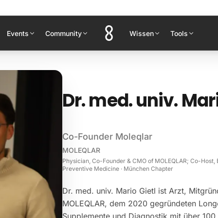
Events
Community
Wissen
Tools
Dr. med. univ. Mari
Co-Founder Moleqlar
MOLEQLAR
Physician, Co-Founder & CMO of MOLEQLAR; Co-Host, B
Preventive Medicine · München Chapter
Dr. med. univ. Mario Gietl ist Arzt, Mitg
MOLEQLAR, dem 2020 gegründeten Longe
Supplemente und Diagnostik mit über 100