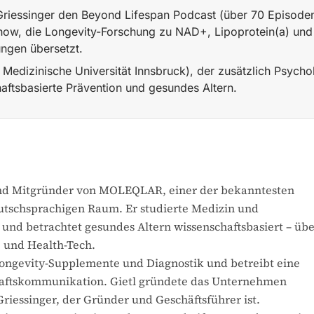
Griessinger den Beyond Lifespan Podcast (über 70 Episoden
ow, die Longevity-Forschung zu NAD+, Lipoprotein(a) und 
ngen übersetzt.
, Medizinische Universität Innsbruck), der zusätzlich Psychol
aftsbasierte Prävention und gesundes Altern.
end des Medizinstudiums an der Medizinischen Universität
t und Mitgründer von MOLEQLAR, einer der bekanntesten
tschsprachigen Raum. Er studierte Medizin und
 und betrachtet gesundes Altern wissenschaftsbasiert – üb
 und Health-Tech.
ngevity-Supplemente und Diagnostik und betreibt eine
aftskommunikation. Gietl gründete das Unternehmen
iessinger, der Gründer und Geschäftsführer ist.