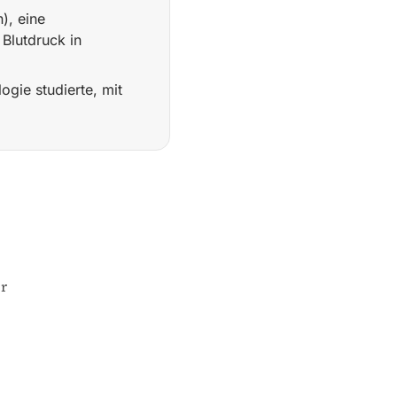
), eine
Blutdruck in
ogie studierte, mit
 Innsbruck mitgegründet, gemeinsam mit Dr. Max Griessinge
er