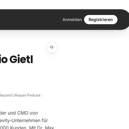
Anmelden
Registrieren
o Gietl
eyond Lifespan Podcast ·
ründer und CMO von
vity-Unternehmen für
.000 Kunden. Mit Dr. Max