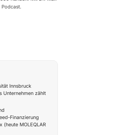
n Podcast.
tät Innsbruck
as Unternehmen zählt
nd
eed-Finanzierung
Ax (heute MOLEQLAR