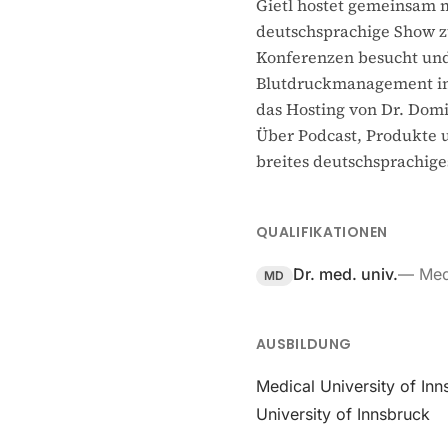
Gietl hostet gemeinsam m
deutschsprachige Show zu
Konferenzen besucht und
Blutdruckmanagement in 
das Hosting von Dr. Dom
Über Podcast, Produkte u
breites deutschsprachig
QUALIFIKATIONEN
Dr. med. univ.
—
Med
MD
AUSBILDUNG
Medical University of Inn
University of Innsbruck