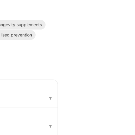
ongevity supplements
lised prevention
▾
▾