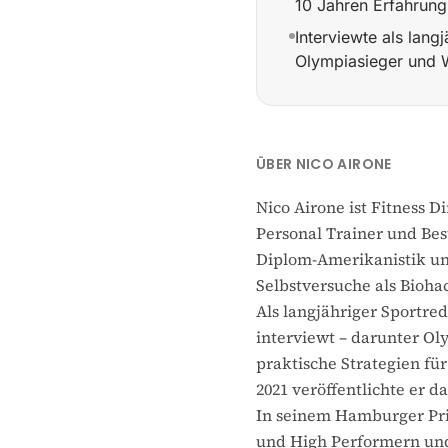
10 Jahren Erfahrung
Interviewte als lang
Olympiasieger und W
Fitness Director von
ÜBER NICO AIRONE
Nico Airone ist Fitness 
Personal Trainer und Bes
Diplom-Amerikanistik und
Selbstversuche als Bioha
Als langjähriger Sportre
interviewt – darunter Ol
praktische Strategien fü
2021 veröffentlichte er 
In seinem Hamburger Priv
und High Performern und 