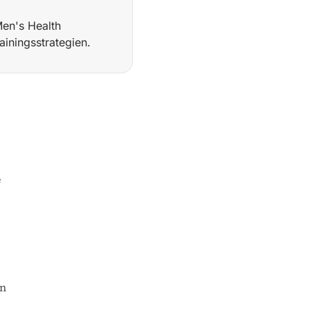
Men's Health
iningsstrategien.
Biohacking-Kolumne der Marke und war mehrfach Cover-Model
e
en