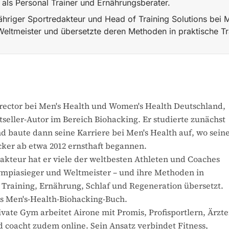
 als Personal Trainer und Ernährungsberater.
jähriger Sportredakteur und Head of Training Solutions bei 
eltmeister und übersetzte deren Methoden in praktische Tra
 Men's Health und Women's Health Deutschland; schrieb die 
Director bei Men's Health und Women's Health Deutschland,
tseller-Autor im Bereich Biohacking. Er studierte zunächst
 baute dann seine Karriere bei Men's Health auf, wo sein
cker ab etwa 2012 ernsthaft begannen.
dakteur hat er viele der weltbesten Athleten und Coaches
ympiasieger und Weltmeister – und ihre Methoden in
r Training, Ernährung, Schlaf und Regeneration übersetzt.
das Men's-Health-Biohacking-Buch.
ate Gym arbeitet Airone mit Promis, Profisportlern, Ärzt
coacht zudem online. Sein Ansatz verbindet Fitness,