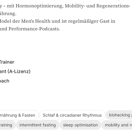
y – mit Hormonoptimierung, Mobility- und Regenerations-
nährung.
del der Men's Health und ist regelmäßiger Gast in
und Performance-Podcasts.
Trainer
ant (A-Lizenz)
Coach
biohacking 
rnährung & Fasten
Schlaf & circadianer Rhythmus
raining
intermittent fasting
sleep optimisation
mobility and r