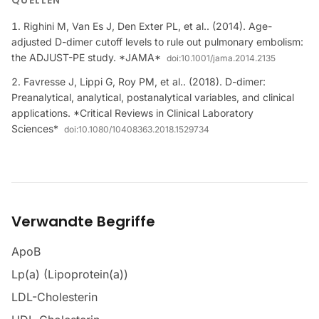
QUELLEN
Righini M, Van Es J, Den Exter PL, et al.. (2014). Age-
adjusted D-dimer cutoff levels to rule out pulmonary embolism:
the ADJUST-PE study. *JAMA*
doi:
10.1001/jama.2014.2135
Favresse J, Lippi G, Roy PM, et al.. (2018). D-dimer:
Preanalytical, analytical, postanalytical variables, and clinical
applications. *Critical Reviews in Clinical Laboratory
Sciences*
doi:
10.1080/10408363.2018.1529734
Verwandte Begriffe
ApoB
Lp(a) (Lipoprotein(a))
LDL-Cholesterin