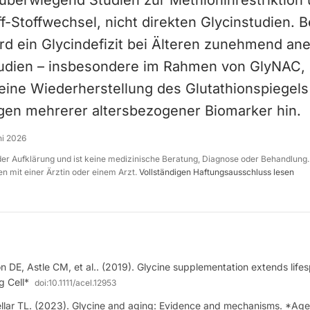
berwiegend Studien zur Methioninrestriktion
f-Stoffwechsel, nicht direkten Glycinstudien. 
d ein Glycindefizit bei Älteren zunehmend ane
studien – insbesondere im Rahmen von GlyNAC, 
 eine Wiederherstellung des Glutathionspiegel
en mehrerer altersbezogener Biomarker hin.
ni 2026
 der Aufklärung und ist keine medizinische Beratung, Diagnose oder Behandlung.
n mit einer Ärztin oder einem Arzt.
Vollständigen Haftungsausschluss lesen
on DE, Astle CM, et al.. (2019). Glycine supplementation extends life
g Cell*
doi:
10.1111/acel.12953
llar TL. (2023). Glycine and aging: Evidence and mechanisms. *Ag