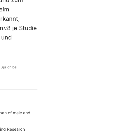
 und zum
Beim
rkannt;
n≈8 je Studie
s und
 Sprich bei
span of male and
eing Research