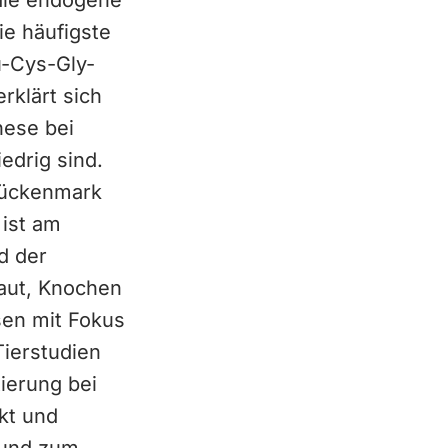
 die endogene
ie häufigste
u-Cys-Gly-
rklärt sich
hese bei
edrig sind.
 Rückenmark
 ist am
d der
Haut, Knochen
en mit Fokus
Tierstudien
ierung bei
ekt und