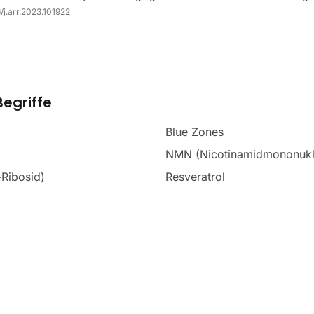
/j.arr.2023.101922
egriffe
Blue Zones
NMN (Nicotinamidmononukl
Ribosid)
Resveratrol