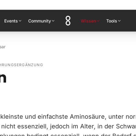
Events
Community
Wissen
Tools
sar
AHRUNGSERGÄNZUNG
n
e kleinste und einfachste Aminosäure, unter no
icht essenziell, jedoch im Alter, in der Schw