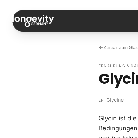
Zum Inhalt springen
Zurück zum Glos
ERNÄHRUNG & N
Glyci
Glycine
EN
Glycin ist di
Bedingungen n