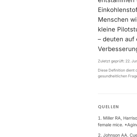
entstammen ü
Einkohlenstof
Menschen wir
kleine Pilot
– deuten auf
Verbesserung
Zuletzt geprüft:
22. Ju
Diese Definition dient
gesundheitlichen Frage
QUELLEN
Miller RA, Harris
female mice. *Agin
Johnson AA, Cue