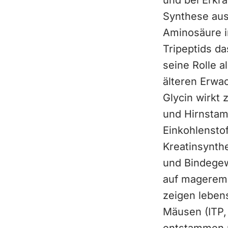
und bei Erkr
Synthese aus 
Aminosäure im
Tripeptids da
seine Rolle a
älteren Erwac
Glycin wirkt 
und Hirnstam
Einkohlensto
Kreatinsynthe
und Bindegew
auf magerem F
zeigen leben
Mäusen (ITP, 