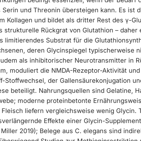
ankungen bedingt essenziell, wenn der Bedarf
Serin und Threonin übersteigen kann. Es ist d
 Kollagen und bildet als dritter Rest des γ-Gl
s strukturelle Rückgrat von Glutathion – daher e
ls limitierendes Substrat für die Glutathionsynt
hsenen, deren Glycinspiegel typischerweise ni
zudem als inhibitorischer Neurotransmitter in
m, moduliert die NMDA-Rezeptor-Aktivität und
ff-Stoffwechsel, der Gallensäurekonjugation un
se beteiligt. Nahrungsquellen sind Gelatine, 
ebe; moderne proteinbetonte Ernährungsweis
leisch liefern vergleichsweise wenig Glycin. 
sverlängernde Effekte einer Glycin-Supplement
Miller 2019); Belege aus C. elegans sind indir