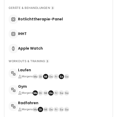
GERÄTE & BEHANDLUNGEN
3
Rotlichttherapie-Panel
IHHT
Apple Watch
WORKOUTS & TRAINING
3
Laufen
Morgens
Mo
Di
Mi
Do
Fr
Sa
So
Gym
Morgens
Mo
Di
Mi
Do
Fr
Sa
So
Radfahren
Morgens
Mo
Di
Mi
Do
Fr
Sa
So