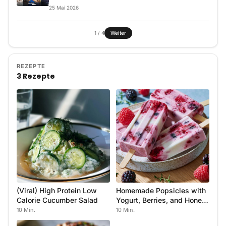
25
Mai
2026
1
/
4
Weiter
REZEPTE
3 Rezepte
(Viral) High Protein Low
Homemade Popsicles with
Calorie Cucumber Salad
Yogurt, Berries, and Honey
Dessert
10 Min.
10 Min.