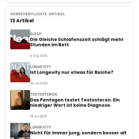
VERÖFFENTLICHTE ARTIKEL
13 Artikel
SLEEP
Die Gleiche Schlafenszeit schlägt mehr
Stunden im Bett
6
Aug
2026
LONGEVITY
Ist Longevity nur etwas für Reiche?
30
Jul
2026
TESTOSTERON
Das Pentagon testet Testosteron. Ein
niedriger Wert ist keine Diagnose.
18
Jul
2026
LONGEVITY
Nicht für immer jung, sondern besser alt