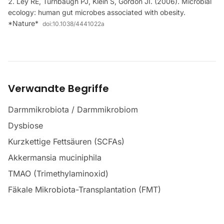
Ley RE, Turnbaugh PJ, Klein S, Gordon JI. (2006). Microbial
ecology: human gut microbes associated with obesity.
*Nature*
doi:
10.1038/4441022a
Verwandte Begriffe
Darmmikrobiota / Darmmikrobiom
Dysbiose
Kurzkettige Fettsäuren (SCFAs)
Akkermansia muciniphila
TMAO (Trimethylaminoxid)
Fäkale Mikrobiota-Transplantation (FMT)