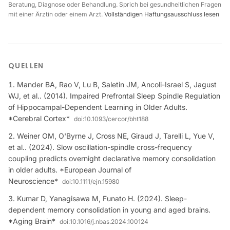
Beratung, Diagnose oder Behandlung. Sprich bei gesundheitlichen Fragen
mit einer Ärztin oder einem Arzt.
Vollständigen Haftungsausschluss lesen
QUELLEN
Mander BA, Rao V, Lu B, Saletin JM, Ancoli-Israel S, Jagust
WJ, et al.. (2014). Impaired Prefrontal Sleep Spindle Regulation
of Hippocampal-Dependent Learning in Older Adults.
*Cerebral Cortex*
doi:
10.1093/cercor/bht188
Weiner OM, O'Byrne J, Cross NE, Giraud J, Tarelli L, Yue V,
et al.. (2024). Slow oscillation-spindle cross-frequency
coupling predicts overnight declarative memory consolidation
in older adults. *European Journal of
Neuroscience*
doi:
10.1111/ejn.15980
Kumar D, Yanagisawa M, Funato H. (2024). Sleep-
dependent memory consolidation in young and aged brains.
*Aging Brain*
doi:
10.1016/j.nbas.2024.100124