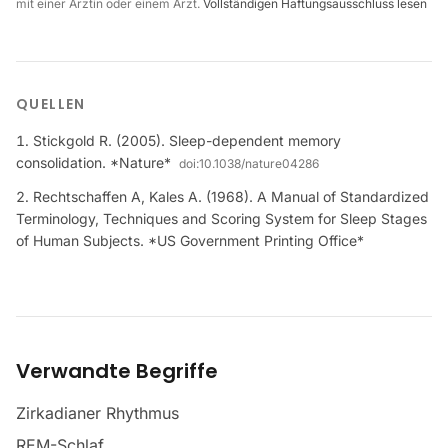
mit einer Ärztin oder einem Arzt.
Vollständigen Haftungsausschluss lesen
QUELLEN
Stickgold R. (2005). Sleep-dependent memory
consolidation. *Nature*
doi:
10.1038/nature04286
Rechtschaffen A, Kales A. (1968). A Manual of Standardized
Terminology, Techniques and Scoring System for Sleep Stages
of Human Subjects. *US Government Printing Office*
Verwandte Begriffe
Zirkadianer Rhythmus
REM-Schlaf