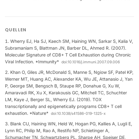
QUELLEN
Wherry EJ, Ha SJ, Kaech SM, Haining WN, Sarkar S, Kalia V,
Subramaniam S, Blattman JN, Barber DL, Ahmed R. (2007).
Molecular Signature of CD8+ T Cell Exhaustion during Chronic
Viral Infection. *Immunity*
doi:
10.1016/j.immuni.2007.09.006
Khan O, Giles JR, McDonald S, Manne S, Ngiow SF, Patel KP,
Werner MT, Huang AC, Alexander KA, Wu JE, Attanasio J, Yan
P, George SM, Bengsch B, Staupe RP, Donahue G, Xu W,
Amaravadi RK, Xu X, Karakousis GC, Mitchell TC, Schuchter
LM, Kaye J, Berger SL, Wherry EJ. (2019). TOX
transcriptionally and epigenetically programs CD8+ T cell
exhaustion. *Nature*
doi:
10.1038/s41586-019-1325-x
Blank CU, Haining WN, Held W, Hogan PG, Kallies A, Lugli E,
Lynn RC, Philip M, Rao A, Restifo NP, Schietinger A,
Schumacher TN, Schwartzberg PL, Sharpe AH, Speiser DE,