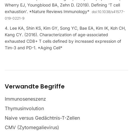
Wherry EJ, Youngblood BA, Zehn D. (2019). Defining 'T cell
exhaustion'. *Nature Reviews Immunology*
doi:
10.1038/s41577-
019-0221-9
Lee KA, Shin KS, Kim GY, Song YC, Bae EA, Kim IK, Koh CH,
Kang CY. (2016). Characterization of age-associated
exhausted CD8+ T cells defined by increased expression of
Tim-3 and PD-1. *Aging Cell*
Verwandte Begriffe
Immunoseneszenz
Thymusinvolution
Naive versus Gedächtnis-T-Zellen
CMV (Zytomegalievirus)