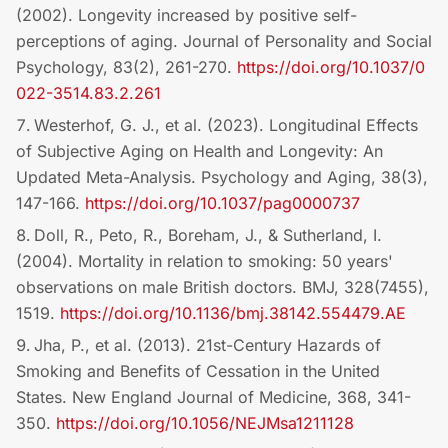
(2002). Longevity increased by positive self-
perceptions of aging. Journal of Personality and Social
Psychology, 83(2), 261-270.
https://doi.org/10.1037/0
022-3514.83.2.261
Westerhof, G. J., et al. (2023). Longitudinal Effects
of Subjective Aging on Health and Longevity: An
Updated Meta-Analysis. Psychology and Aging, 38(3),
147-166.
https://doi.org/10.1037/pag0000737
Doll, R., Peto, R., Boreham, J., & Sutherland, I.
(2004). Mortality in relation to smoking: 50 years'
observations on male British doctors. BMJ, 328(7455),
1519.
https://doi.org/10.1136/bmj.38142.554479.AE
Jha, P., et al. (2013). 21st-Century Hazards of
Smoking and Benefits of Cessation in the United
States. New England Journal of Medicine, 368, 341-
350.
https://doi.org/10.1056/NEJMsa1211128