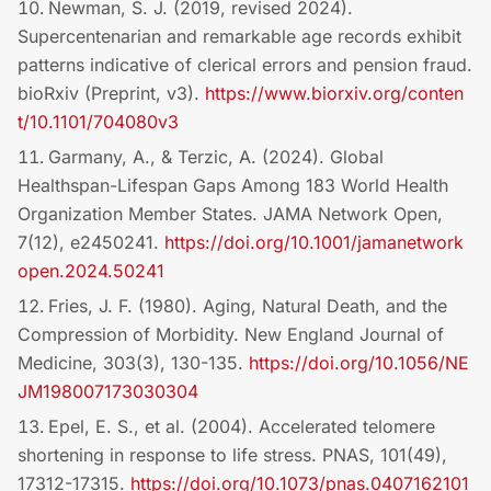
Newman, S. J. (2019, revised 2024).
Supercentenarian and remarkable age records exhibit
patterns indicative of clerical errors and pension fraud.
bioRxiv (Preprint, v3).
https://www.biorxiv.org/conten
t/10.1101/704080v3
Garmany, A., & Terzic, A. (2024). Global
Healthspan-Lifespan Gaps Among 183 World Health
Organization Member States. JAMA Network Open,
7(12), e2450241.
https://doi.org/10.1001/jamanetwork
open.2024.50241
Fries, J. F. (1980). Aging, Natural Death, and the
Compression of Morbidity. New England Journal of
Medicine, 303(3), 130-135.
https://doi.org/10.1056/NE
JM198007173030304
Epel, E. S., et al. (2004). Accelerated telomere
shortening in response to life stress. PNAS, 101(49),
17312-17315.
https://doi.org/10.1073/pnas.0407162101