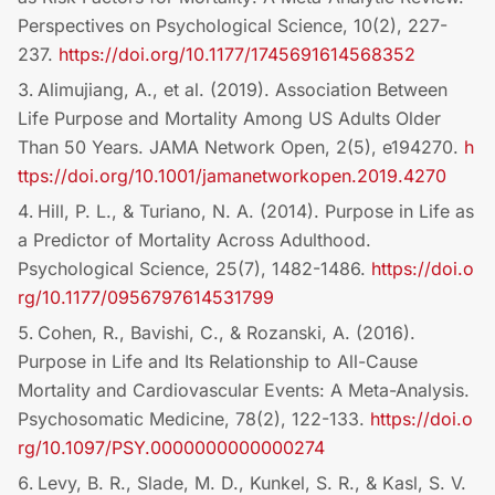
Perspectives on Psychological Science, 10(2), 227-
237.
https://doi.org/10.1177/1745691614568352
Alimujiang, A., et al. (2019). Association Between
Life Purpose and Mortality Among US Adults Older
Than 50 Years. JAMA Network Open, 2(5), e194270.
h
ttps://doi.org/10.1001/jamanetworkopen.2019.4270
Hill, P. L., & Turiano, N. A. (2014). Purpose in Life as
a Predictor of Mortality Across Adulthood.
Psychological Science, 25(7), 1482-1486.
https://doi.o
rg/10.1177/0956797614531799
Cohen, R., Bavishi, C., & Rozanski, A. (2016).
Purpose in Life and Its Relationship to All-Cause
Mortality and Cardiovascular Events: A Meta-Analysis.
Psychosomatic Medicine, 78(2), 122-133.
https://doi.o
rg/10.1097/PSY.0000000000000274
Levy, B. R., Slade, M. D., Kunkel, S. R., & Kasl, S. V.