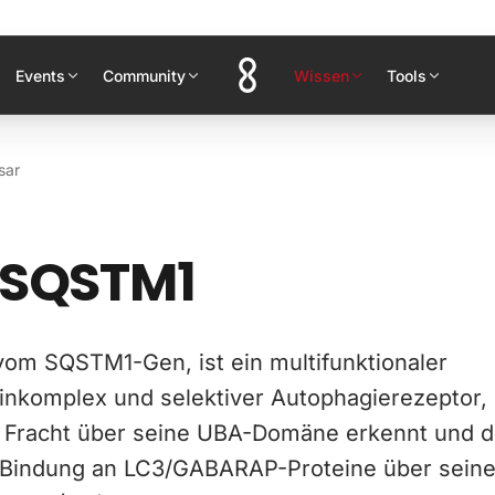
Events
Community
Wissen
Tools
sar
 SQSTM1
 vom SQSTM1-Gen, ist ein multifunktionaler
inkomplex und selektiver Autophagierezeptor,
te Fracht über seine UBA-Domäne erkennt und 
e Bindung an LC3/GABARAP-Proteine über sein