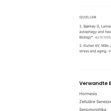
QUELLEN
Bjørkøy G, Lamar
autophagy and has a
Biology*
doi:
10.1083
Kumar AV, Mills 
stress and aging. *
Verwandte B
Hormesis
Zelluläre Senesz
Senomorphika