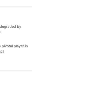
s degraded by
l
pivotal player in
328