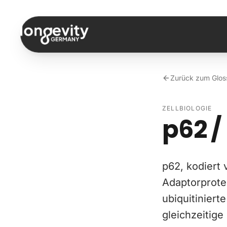
Zum Inhalt springen
Zurück zum Glos
ZELLBIOLOGIE
p62 /
p62, kodiert
Adaptorprote
ubiquitinier
gleichzeitig