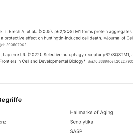
k T, Brech A, et al.. (2005). p62/SQSTM1 forms protein aggregate
 protective effect on huntingtin-induced cell death. *Journal of Cel
/jcb.200507002
J, Lapierre LR. (2022). Selective autophagy receptor p62/SQSTM1, a 
Frontiers in Cell and Developmental Biology*
doi:
10.3389/fcell.2022.793
egriffe
Hallmarks of Aging
enz
Senolytika
SASP