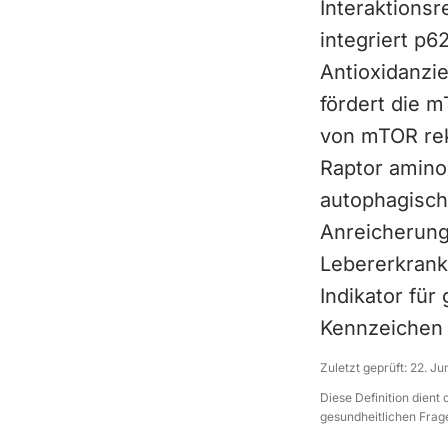
Interaktionsr
integriert p62
Antioxidanzi
fördert die 
von mTOR rek
Raptor amino
autophagische
Anreicherung
Lebererkrank
Indikator für
Kennzeichen U
Zuletzt geprüft:
22. Ju
Diese Definition dient
gesundheitlichen Frage