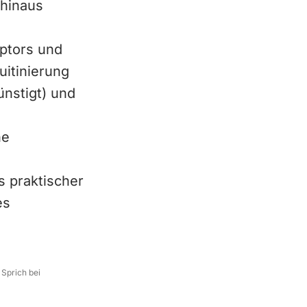
 hinaus
ptors und
uitinierung
ünstigt) und
he
s praktischer
es
 Sprich bei