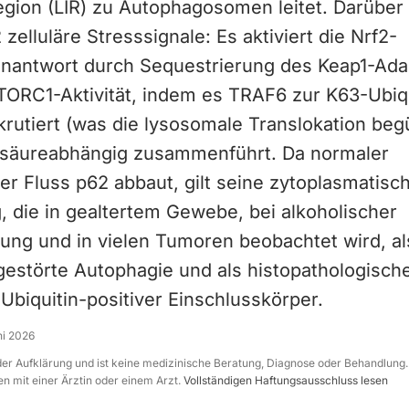
egion (LIR) zu Autophagosomen leitet. Darüber
 zelluläre Stresssignale: Es aktiviert die Nrf2-
enantwort durch Sequestrierung des Keap1-Ada
mTORC1-Aktivität, indem es TRAF6 zur K63-Ubiq
rutiert (was die lysosomale Translokation beg
säureabhängig zusammenführt. Da normaler
r Fluss p62 abbaut, gilt seine zytoplasmatisc
, die in gealtertem Gewebe, bei alkoholischer
ung und in vielen Tumoren beobachtet wird, al
 gestörte Autophagie und als histopathologisch
biquitin-positiver Einschlusskörper.
ni 2026
 der Aufklärung und ist keine medizinische Beratung, Diagnose oder Behandlung.
n mit einer Ärztin oder einem Arzt.
Vollständigen Haftungsausschluss lesen