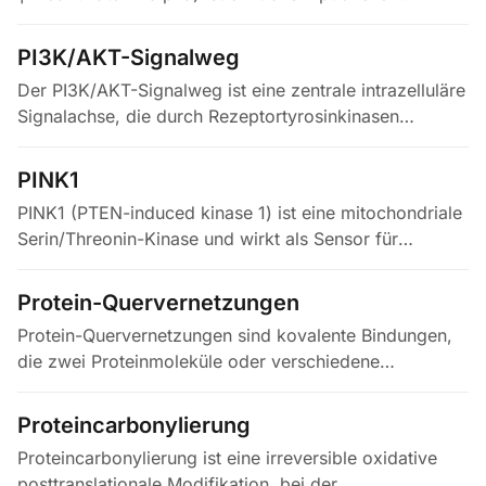
Koaktivator und Hauptregulator der
Mitochondrienbiogenese sowie des…
PI3K/AKT-Signalweg
Der PI3K/AKT-Signalweg ist eine zentrale intrazelluläre
Signalachse, die durch Rezeptortyrosinkinasen
(darunter Insulin- und IGF-1-Rezeptoren), G-Protein-
gekoppelte Rezeptoren…
PINK1
PINK1 (PTEN-induced kinase 1) ist eine mitochondriale
Serin/Threonin-Kinase und wirkt als Sensor für
mitochondriale Schäden. In gesunden Mitochondrien
mit intaktem…
Protein-Quervernetzungen
Protein-Quervernetzungen sind kovalente Bindungen,
die zwei Proteinmoleküle oder verschiedene
Abschnitte desselben Proteins verknüpfen. Sie
entstehen enzymatisch, etwa bei der…
Proteincarbonylierung
Proteincarbonylierung ist eine irreversible oxidative
posttranslationale Modifikation, bei der