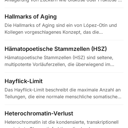
Proteine, Lipide oder Nukleinsäuren. Über die Maillard-
Reaktion entstehen zunächst…
Hallmarks of Aging
Die Hallmarks of Aging sind ein von López-Otín und
Kollegen vorgeschlagenes Konzept, das die
molekularen und zellulären Treiber des Alterns
systematisch beschreibt. Die…
Hämatopoetische Stammzellen (HSZ)
Hämatopoetische Stammzellen (HSZ) sind seltene,
multipotente Vorläuferzellen, die überwiegend im
Knochenmark angesiedelt sind und durch
asymmetrische Selbsterneuerungsteilungen…
Hayflick-Limit
Das Hayflick-Limit beschreibt die maximale Anzahl an
Teilungen, die eine normale menschliche somatische
Zelle in Kultur durchläuft, typischerweise 40 bis 60,
bevor sie in…
Heterochromatin-Verlust
Heterochromatin ist die kondensierte, transkriptionell