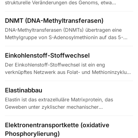
strukturelle Veränderungen des Genoms, etwa
Basenmodifikationen, Einzel- und Doppelstrangbrüche
oder Quervernetzungen. Sie entstehen…
DNMT (DNA-Methyltransferasen)
DNA-Methyltransferasen (DNMTs) übertragen eine
Methylgruppe von S-Adenosylmethionin auf das 5-
Kohlenstoffatom von Cytosin, überwiegend an CpG-
Dinukleotiden. Im Säugetiergenom…
Einkohlenstoff-Stoffwechsel
Der Einkohlenstoff-Stoffwechsel ist ein eng
verknüpftes Netzwerk aus Folat- und Methioninzyklus,
das Einkohlenstoffeinheiten für die Nukleotidsynthese,
die Remethylierung von…
Elastinabbau
Elastin ist das extrazelluläre Matrixprotein, das
Geweben unter zyklischer mechanischer
Beanspruchung, insbesondere Arterienwänden, Lunge
und Haut, Rückstellkraft und elastische…
Elektronentransportkette (oxidative
Phosphorylierung)