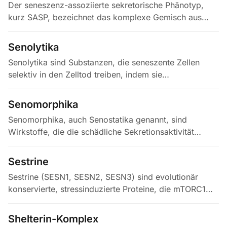
Der seneszenz-assoziierte sekretorische Phänotyp,
kurz SASP, bezeichnet das komplexe Gemisch aus
Zytokinen, Chemokinen, Wachstumsfaktoren,
Proteasen und extrazellulären Vesikeln,…
Senolytika
Senolytika sind Substanzen, die seneszente Zellen
selektiv in den Zelltod treiben, indem sie
kontextabhängige Überlebensschwächen ausnutzen,
darunter BCL-2-Proteine und…
Senomorphika
Senomorphika, auch Senostatika genannt, sind
Wirkstoffe, die die schädliche Sekretionsaktivität
seneszenter Zellen unterdrücken, ohne sie abzutöten.
Sie greifen typischerweise in…
Sestrine
Sestrine (SESN1, SESN2, SESN3) sind evolutionär
konservierte, stressinduzierte Proteine, die mTORC1
(mechanistic target of rapamycin complex 1) hemmen
und AMPK (AMP-aktivierte…
Shelterin-Komplex