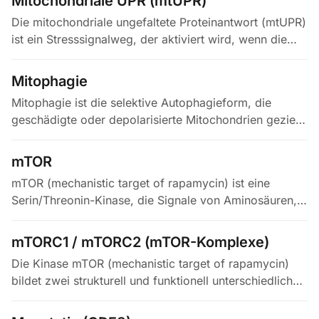
Mitochondriale UPR (mtUPR)
Die mitochondriale ungefaltete Proteinantwort (mtUPR)
ist ein Stresssignalweg, der aktiviert wird, wenn die
Kapazität mitochondrialer Chaperone – darunter
HSP60, HSP70 und die…
Mitophagie
Mitophagie ist die selektive Autophagieform, die
geschädigte oder depolarisierte Mitochondrien gezielt
zum lysosomalen Abbau führt; der PINK1/Parkin-
Signalweg ist dabei der am…
mTOR
mTOR (mechanistic target of rapamycin) ist eine
Serin/Threonin-Kinase, die Signale von Aminosäuren,
Wachstumsfaktoren und zellulärem Energiestatus
integriert und Proteinsynthese,…
mTORC1 / mTORC2 (mTOR-Komplexe)
Die Kinase mTOR (mechanistic target of rapamycin)
bildet zwei strukturell und funktionell unterschiedliche
Multiproteinkomplexe: mTORC1, der durch die
Gerüstuntereinheit Raptor…