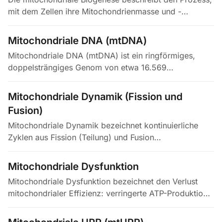
mit dem Zellen ihre Mitochondrienmasse und -
kapazität ausbauen, indem sie die Expression
nuklearer und mitochondrialer Gene…
Mitochondriale DNA (mtDNA)
Mitochondriale DNA (mtDNA) ist ein ringförmiges,
doppelsträngiges Genom von etwa 16.569
Basenpaaren, das in mehreren Kopien pro Zelle
vorliegt und 13 essentielle Untereinheiten…
Mitochondriale Dynamik (Fission und
Fusion)
Mitochondriale Dynamik bezeichnet kontinuierliche
Zyklen aus Fission (Teilung) und Fusion
(Verschmelzung), durch die das mitochondriale
Netzwerk an metabolische Anforderungen und…
Mitochondriale Dysfunktion
Mitochondriale Dysfunktion bezeichnet den Verlust
mitochondrialer Effizienz: verringerte ATP-Produktion,
gestörte Atmungskette, erhöhter Anfall reaktiver
Sauerstoffspezies und…