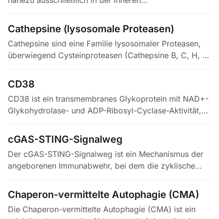
nahezu ausschließlich in der inneren
Mitochondrienmembran (IMM) vorkommt und dort
etwa 15–20 % des Gesamtlipidgehalts ausmacht.…
Cathepsine (lysosomale Proteasen)
Cathepsine sind eine Familie lysosomaler Proteasen,
überwiegend Cysteinproteasen (Cathepsine B, C, H, K,
L, S, V, X/Z), daneben auch Aspartyl- (Cathepsine D,
E) und Serintypen…
CD38
CD38 ist ein transmembranes Glykoprotein mit NAD+-
Glykohydrolase- und ADP-Ribosyl-Cyclase-Aktivität,
das breit, vor allem aber auf Immunzellen exprimiert
wird. Es hydrolysiert…
cGAS-STING-Signalweg
Der cGAS-STING-Signalweg ist ein Mechanismus der
angeborenen Immunabwehr, bei dem die zyklische
GMP-AMP-Synthase (cGAS) zytosolische
doppelsträngige DNA erkennt – ein Signal für…
Chaperon-vermittelte Autophagie (CMA)
Die Chaperon-vermittelte Autophagie (CMA) ist ein