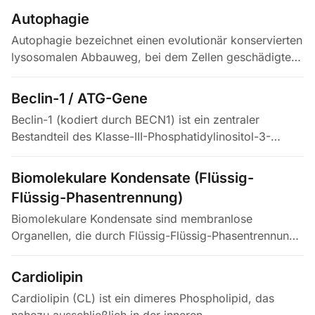
vorwiegend LDL — in der…
Autophagie
Autophagie bezeichnet einen evolutionär konservierten
lysosomalen Abbauweg, bei dem Zellen geschädigte
Organellen, fehlgefaltete Proteine und andere
zytoplasmatische Bestandteile…
Beclin-1 / ATG-Gene
Beclin-1 (kodiert durch BECN1) ist ein zentraler
Bestandteil des Klasse-III-Phosphatidylinositol-3-
Kinase-Komplexes (PI3K-III / VPS34), der die
Phagophormembran beim…
Biomolekulare Kondensate (Flüssig-
Flüssig-Phasentrennung)
Biomolekulare Kondensate sind membranlose
Organellen, die durch Flüssig-Flüssig-Phasentrennung
(LLPS) entstehen — die spontane Entmischung von
Proteinen und RNAs in eine dichte…
Cardiolipin
Cardiolipin (CL) ist ein dimeres Phospholipid, das