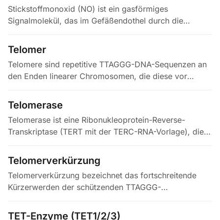
Stickstoffmonoxid (NO) ist ein gasförmiges
Signalmolekül, das im Gefäßendothel durch die
endotheliale NO-Synthase (eNOS, NOS3) aus L-Arginin
und O2 — Kofaktor Tetrahydrobiopterin…
Telomer
Telomere sind repetitive TTAGGG-DNA-Sequenzen an
den Enden linearer Chromosomen, die diese vor
Abbau, Fusion und fehlerhafter Reparatur schützen. Bei
jeder somatischen…
Telomerase
Telomerase ist eine Ribonukleoprotein-Reverse-
Transkriptase (TERT mit der TERC-RNA-Vorlage), die
TTAGGG-Wiederholungen an Chromosomenenden
anfügt und so der replikativen…
Telomerverkürzung
Telomerverkürzung bezeichnet das fortschreitende
Kürzerwerden der schützenden TTAGGG-
Wiederholungssequenzen an den Chromosomenenden
bei jeder Zellteilung, bedingt durch das…
TET-Enzyme (TET1/2/3)