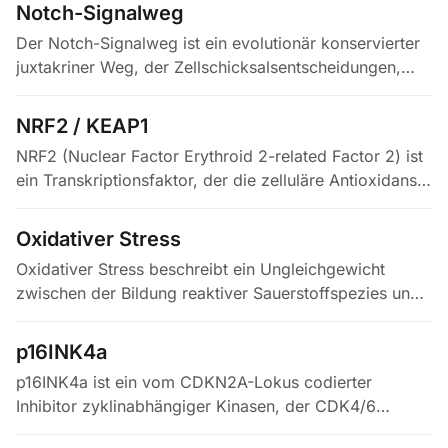
Pro-Caspase-1 –, der sich in Reaktion auf ein…
Notch-Signalweg
Der Notch-Signalweg ist ein evolutionär konservierter
juxtakriner Weg, der Zellschicksalsentscheidungen,
Differenzierung und Gewebehomöostase durch
direkten Zell-zu-Zell-Kontakt…
NRF2 / KEAP1
NRF2 (Nuclear Factor Erythroid 2-related Factor 2) ist
ein Transkriptionsfaktor, der die zelluläre Antioxidans-
und Zytoprotektion koordiniert, indem er
antioxidative…
Oxidativer Stress
Oxidativer Stress beschreibt ein Ungleichgewicht
zwischen der Bildung reaktiver Sauerstoffspezies und
der antioxidativen Abwehr, das zu Schäden an
Biomolekülen führt. Er…
p16INK4a
p16INK4a ist ein vom CDKN2A-Lokus codierter
Inhibitor zyklinabhängiger Kinasen, der CDK4/6
blockiert, den Zellzyklus stoppt und zelluläre