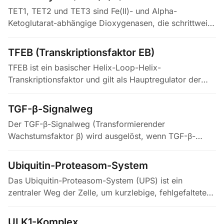
TET1, TET2 und TET3 sind Fe(II)- und Alpha-
Ketoglutarat-abhängige Dioxygenasen, die schrittweise
5-Methylcytosin (5mC) in der DNA zu 5-
Hydroxymethylcytosin (5hmC), dann zu…
TFEB (Transkriptionsfaktor EB)
TFEB ist ein basischer Helix-Loop-Helix-
Transkriptionsfaktor und gilt als Hauptregulator der
Autophagie und der lysosomalen Biogenese. Er bindet
an das sogenannte CLEAR-Motiv in…
TGF-β-Signalweg
Der TGF-β-Signalweg (Transformierender
Wachstumsfaktor β) wird ausgelöst, wenn TGF-β-
Liganden, darunter TGF-β1, TGF-β2 und TGF-β3, an
heteromere…
Ubiquitin-Proteasom-System
Das Ubiquitin-Proteasom-System (UPS) ist ein
zentraler Weg der Zelle, um kurzlebige, fehlgefaltete
oder regulatorische Proteine gezielt abzubauen, und
ergänzt den…
ULK1-Komplex