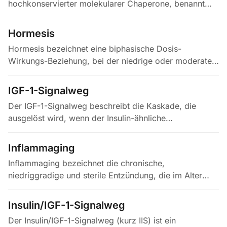
hochkonservierter molekularer Chaperone, benannt
nach ihrer Induktion durch Hitze, aber bei vielen
Formen von Stress aktiv. Sie…
Hormesis
Hormesis bezeichnet eine biphasische Dosis-
Wirkungs-Beziehung, bei der niedrige oder moderate
Stressreize eine adaptive, schützende Antwort
auslösen, während hohe Dosen schädlich…
IGF-1-Signalweg
Der IGF-1-Signalweg beschreibt die Kaskade, die
ausgelöst wird, wenn der Insulin-ähnliche
Wachstumsfaktor 1 an den IGF-1-Rezeptor bindet und
parallel die PI3K/AKT- und…
Inflammaging
Inflammaging bezeichnet die chronische,
niedriggradige und sterile Entzündung, die im Alter
auch ohne erkennbare Infektion auftritt.
Charakteristisch sind häufig erhöhte…
Insulin/IGF-1-Signalweg
Der Insulin/IGF-1-Signalweg (kurz IIS) ist ein