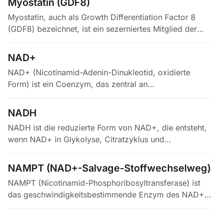
Myostatin (GDF8)
Myostatin, auch als Growth Differentiation Factor 8
(GDF8) bezeichnet, ist ein sezerniertes Mitglied der
TGF-β-Superfamilie und der wichtigste negative
Regulator der…
NAD+
NAD+ (Nicotinamid-Adenin-Dinukleotid, oxidierte
Form) ist ein Coenzym, das zentral an
Redoxreaktionen im Energiestoffwechsel beteiligt ist
und als Substrat für Sirtuine, PARPs…
NADH
NADH ist die reduzierte Form von NAD+, die entsteht,
wenn NAD+ in Glykolyse, Citratzyklus und
Fettsäureoxidation Elektronen aufnimmt. Es liefert
Elektronen an die mitochondriale…
NAMPT (NAD+-Salvage-Stoffwechselweg)
NAMPT (Nicotinamid-Phosphoribosyltransferase) ist
das geschwindigkeitsbestimmende Enzym des NAD+-
Salvage-Wegs — des wichtigsten Wegs, über den
Säugetierzellen NAD+ aus…