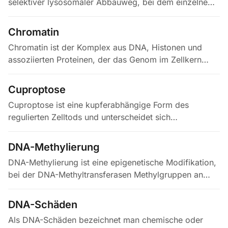
selektiver lysosomaler Abbauweg, bei dem einzelne
zytosolische Proteine mit einem KFERQ-ähnlichen
Pentapeptidmotiv — einem…
Chromatin
Chromatin ist der Komplex aus DNA, Histonen und
assoziierten Proteinen, der das Genom im Zellkern
verpackt. Seine Grundeinheit, das Nukleosom, kann als
dicht gepacktes…
Cuproptose
Cuproptose ist eine kupferabhängige Form des
regulierten Zelltods und unterscheidet sich
mechanistisch von Apoptose, Ferroptose, Nekroptose
und Pyroptose. Steigt das…
DNA-Methylierung
DNA-Methylierung ist eine epigenetische Modifikation,
bei der DNA-Methyltransferasen Methylgruppen an
Cytosinbasen, vorwiegend an CpG-Stellen, anhängen.
Sie steuert…
DNA-Schäden
Als DNA-Schäden bezeichnet man chemische oder