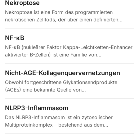
Nekroptose
Nekroptose ist eine Form des programmierten
nekrotischen Zelltods, der über einen definierten
molekularen Weg verläuft, an dem die Rezeptor-
interagierenden Proteinkinasen RIPK1…
NF-κB
NF-κB (nukleärer Faktor Kappa-Leichtketten-Enhancer
aktivierter B-Zellen) ist eine Familie von
Transkriptionsfaktoren – bestehend aus den
Untereinheiten RelA, RelB, c-Rel, p50…
Nicht-AGE-Kollagenquervernetzungen
Obwohl fortgeschrittene Glykationsendprodukte
(AGEs) eine bekannte Quelle von
Kollagenquervernetzungen sind, wird eine
eigenständige Klasse enzymatisch vermittelter…
NLRP3-Inflammasom
Das NLRP3-Inflammasom ist ein zytosolischer
Multiproteinkomplex – bestehend aus dem
Sensorprotein NLRP3, dem Adaptorprotein ASC und