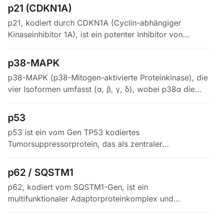
Seneszenz erzwingt. Seine Expression…
p21 (CDKN1A)
p21, kodiert durch CDKN1A (Cyclin-abhängiger
Kinaseinhibitor 1A), ist ein potenter Inhibitor von
Cyclin-CDK-Komplexen – insbesondere CDK2 – und
vermittelt einen Zellzyklusarrest…
p38-MAPK
p38-MAPK (p38-Mitogen-aktivierte Proteinkinase), die
vier Isoformen umfasst (α, β, γ, δ), wobei p38α die
vorherrschende und am besten untersuchte Form ist,
bezeichnet eine…
p53
p53 ist ein vom Gen TP53 kodiertes
Tumorsuppressorprotein, das als zentraler
Transkriptionsfaktor in der zellulären Antwort auf
genotoxischen Stress, Hypoxie, Onkogenaktivierung…
p62 / SQSTM1
p62, kodiert vom SQSTM1-Gen, ist ein
multifunktionaler Adaptorproteinkomplex und
selektiver Autophagierezeptor, der ubiquitinierte Fracht