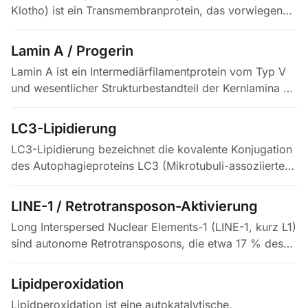
Klotho) ist ein Transmembranprotein, das vorwiegend
in Niere und Gehirn exprimiert wird und nach
proteolytischer Spaltung auch als…
Lamin A / Progerin
Lamin A ist ein Intermediärfilamentprotein vom Typ V
und wesentlicher Strukturbestandteil der Kernlamina –
dem Netzwerk unterhalb der inneren Kernmembran –,
das für Kernform,…
LC3-Lipidierung
LC3-Lipidierung bezeichnet die kovalente Konjugation
des Autophagieproteins LC3 (Mikrotubuli-assoziiertes
Protein 1 leichte Kette 3) an Phosphatidylethanolamin
(PE) in der…
LINE-1 / Retrotransposon-Aktivierung
Long Interspersed Nuclear Elements-1 (LINE-1, kurz L1)
sind autonome Retrotransposons, die etwa 17 % des
menschlichen Genoms ausmachen; sie kodieren die
Proteine ORF1p und ORF2p,…
Lipidperoxidation
Lipidperoxidation ist eine autokatalytische,