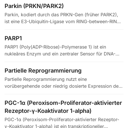
über seine UBA-Domäne erkennt und durch…
Parkin (PRKN/PARK2)
Parkin, kodiert durch das PRKN-Gen (früher PARK2),
ist eine E3-Ubiquitin-Ligase vom RING-between-RING-
Typ und steht im Zentrum der mitochondrialen
Qualitätskontrolle. Im Zytosol…
PARP1
PARP1 (Poly(ADP-Ribose)-Polymerase 1) ist ein
nukleäres Enzym und ein zentraler Sensor für DNA-
Schäden, vor allem für Einzelstrangbrüche. Wird
PARP1 aktiviert, spaltet es NAD+…
Partielle Reprogrammierung
Partielle Reprogrammierung nutzt eine
vorübergehende oder niedrig dosierte Expression der
Yamanaka-Faktoren, um Zellen zu verjüngen, ohne ihre
differenzierte Identität zu löschen…
PGC-1α (Peroxisom-Proliferator-aktivierter
Rezeptor-γ-Koaktivator 1-alpha)
PGC-1α (Peroxisom-Proliferator-aktivierter Rezeptor-
γ-Koaktivator 1-alpha) ist ein transkriptioneller