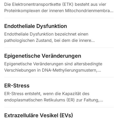
Die Elektronentransportkette (ETK) besteht aus vier
Proteinkomplexen der inneren Mitochondrienmembran
— Komplex I (NADH:Ubichinon-Oxidoreduktase),
Komplex II…
Endotheliale Dysfunktion
Endotheliale Dysfunktion bezeichnet einen
pathologischen Zustand, bei dem die innere
Auskleidung der Blutgefäße — das Endothel — die
vaskuläre Homöostase nicht mehr…
Epigenetische Veränderungen
Epigenetische Veränderungen sind altersbedingte
Verschiebungen in DNA-Methylierungsmustern,
Histonmodifikationen, Chromatinstruktur und nicht-
kodierender RNA, die ohne…
ER-Stress
ER-Stress entsteht, wenn die Kapazität des
endoplasmatischen Retikulums (ER) zur Faltung,
Modifikation und Qualitätskontrolle sekretorischer und
membranständiger Proteine durch…
Extrazelluläre Vesikel (EVs)