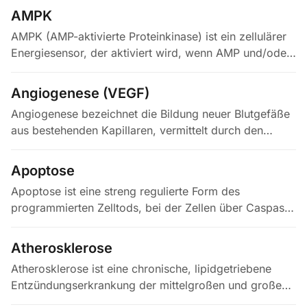
120 MDa schweren Proteinkomplexe, die…
AMPK
AMPK (AMP-aktivierte Proteinkinase) ist ein zellulärer
Energiesensor, der aktiviert wird, wenn AMP und/oder
ADP gegenüber ATP ansteigen, und so einen niedrigen
Energiestatus…
Angiogenese (VEGF)
Angiogenese bezeichnet die Bildung neuer Blutgefäße
aus bestehenden Kapillaren, vermittelt durch den
vaskulären endothelialen Wachstumsfaktor A (VEGF-
A), der an die…
Apoptose
Apoptose ist eine streng regulierte Form des
programmierten Zelltods, bei der Zellen über Caspase-
Aktivierung geordnet abgebaut werden,
typischerweise ohne Entzündungsreaktion,…
Atherosklerose
Atherosklerose ist eine chronische, lipidgetriebene
Entzündungserkrankung der mittelgroßen und großen
Arterien, bei der ApoB-haltige Lipoproteine —