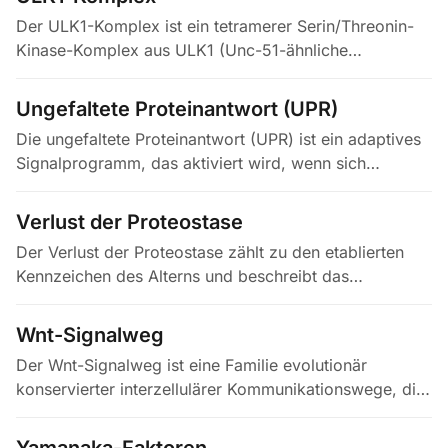
Der ULK1-Komplex ist ein tetramerer Serin/Threonin-
Kinase-Komplex aus ULK1 (Unc-51-ähnliche
Autophagie-aktivierende Kinase 1), Gerüstprotein
FIP200 sowie den Untereinheiten ATG13…
Ungefaltete Proteinantwort (UPR)
Die ungefaltete Proteinantwort (UPR) ist ein adaptives
Signalprogramm, das aktiviert wird, wenn sich
fehlgefaltete oder ungefaltete Proteine im
endoplasmatischen Retikulum (ER)…
Verlust der Proteostase
Der Verlust der Proteostase zählt zu den etablierten
Kennzeichen des Alterns und beschreibt das
altersbedingte Nachlassen des
Proteinqualitätskontrollsystems. Chaperone arbeiten…
Wnt-Signalweg
Der Wnt-Signalweg ist eine Familie evolutionär
konservierter interzellulärer Kommunikationswege, die
durch sekretierte Wnt-Glykolipoproteine ausgelöst
werden, welche an…