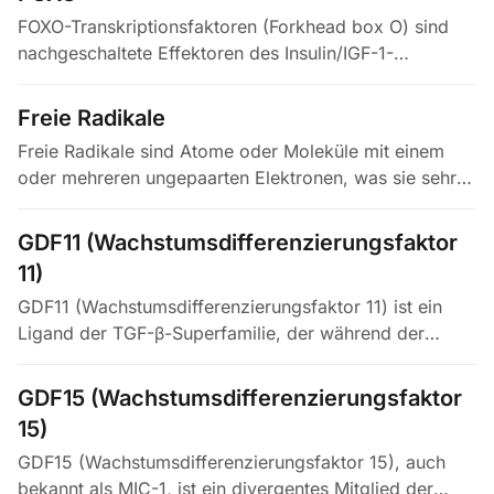
FOXO-Transkriptionsfaktoren (Forkhead box O) sind
nachgeschaltete Effektoren des Insulin/IGF-1-
Signalwegs und regulieren Gene für Stressresistenz,
DNA-Reparatur, Autophagie und…
Freie Radikale
Freie Radikale sind Atome oder Moleküle mit einem
oder mehreren ungepaarten Elektronen, was sie sehr
reaktionsfreudig macht. Sie entstehen im normalen
Stoffwechsel, bei…
GDF11 (Wachstumsdifferenzierungsfaktor
11)
GDF11 (Wachstumsdifferenzierungsfaktor 11) ist ein
Ligand der TGF-β-Superfamilie, der während der
Embryonalentwicklung eine etablierte Rolle bei der
axialen Musterbildung und…
GDF15 (Wachstumsdifferenzierungsfaktor
15)
GDF15 (Wachstumsdifferenzierungsfaktor 15), auch
bekannt als MIC-1, ist ein divergentes Mitglied der