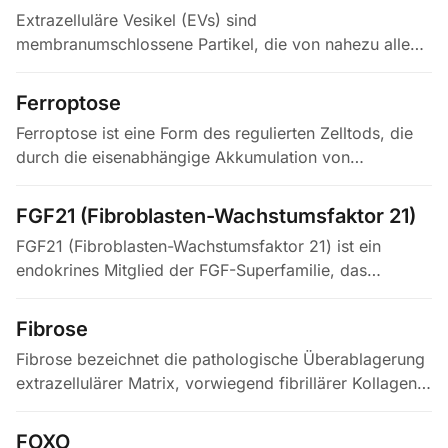
Extrazelluläre Vesikel (EVs) sind
membranumschlossene Partikel, die von nahezu allen
Zelltypen freigesetzt werden und konventionell in
Exosomen (30–150 nm, endosomalen Ursprungs…
Ferroptose
Ferroptose ist eine Form des regulierten Zelltods, die
durch die eisenabhängige Akkumulation von
Lipidperoxiden auf letale Spiegel angetrieben wird –
ein Mechanismus, der sie von…
FGF21 (Fibroblasten-Wachstumsfaktor 21)
FGF21 (Fibroblasten-Wachstumsfaktor 21) ist ein
endokrines Mitglied der FGF-Superfamilie, das
vorwiegend von der Leber als Reaktion auf Fasten,
diätetische Proteinrestriktion und…
Fibrose
Fibrose bezeichnet die pathologische Überablagerung
extrazellulärer Matrix, vorwiegend fibrillärer Kollagene
Typ I und III, durch aktivierte Myofibroblasten infolge
chronischer…
FOXO