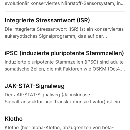
evolutionär konserviertes Nährstoff-Sensorsystem, in
dem Insulin und IGF-1 an Tyrosinkinase-Rezeptoren
binden und PI3K, AKT und…
Integrierte Stressantwort (ISR)
Die integrierte Stressantwort (ISR) ist ein konserviertes
eukaryotisches Signalprogramm, das auf der
Phosphorylierung der Alpha-Untereinheit des
eukaryotischen Initiationsfaktors…
iPSC (induzierte pluripotente Stammzellen)
Induzierte pluripotente Stammzellen (iPSC) sind adulte
somatische Zellen, die mit Faktoren wie OSKM (Oct4,
Sox2, Klf4, c-Myc) in einen pluripotenten Zustand
reprogrammiert werden…
JAK-STAT-Signalweg
Der JAK-STAT-Signalweg (Januskinase –
Signaltransduktor und Transkriptionsaktivator) ist eine
schnelle, rezeptornahe Signalkaskade, über die
Zytokine und Wachstumsfaktoren,…
Klotho
Klotho (hier alpha-Klotho, abzugrenzen von beta-