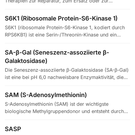
Therapien zur Reparatur, zum Ersatz oder zur
Regeneration geschädigter Zellen, Gewebe und
Organe entwickelt. Ansätze umfassen…
S6K1 (Ribosomale Protein-S6-Kinase 1)
S6K1 (ribosomale Protein-S6-Kinase 1, kodiert durch
RPS6KB1) ist eine Serin-/Threonin-Kinase und ein
zentraler nachgeschalteter Effektor von mTORC1, der
die Proteinsynthese durch…
SA-β-Gal (Seneszenz-assoziierte β-
Galaktosidase)
Die Seneszenz-assoziierte β-Galaktosidase (SA-β-Gal)
ist eine bei pH 6,0 nachweisbare Enzymaktivität, die
den erhöhten lysosomalen Gehalt und die gesteigerte
Expression der…
SAM (S-Adenosylmethionin)
S-Adenosylmethionin (SAM) ist der wichtigste
biologische Methylgruppendonor und entsteht durch
die Kondensation von Methionin mit
Adenosintriphosphat (ATP) in einer Reaktion, die…
SASP