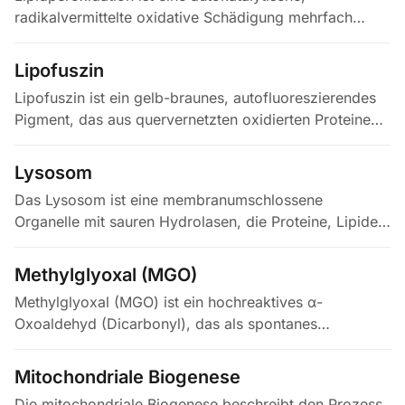
radikalvermittelte oxidative Schädigung mehrfach
ungesättigter Fettsäuren (PUFA) in Zellmembranen,
Lipoproteinen und Lipidtröpfchen.…
Lipofuszin
Lipofuszin ist ein gelb-braunes, autofluoreszierendes
Pigment, das aus quervernetzten oxidierten Proteinen,
peroxidierten Lipiden, Zuckeraddukten und
redoxaktiven Metallen wie…
Lysosom
Das Lysosom ist eine membranumschlossene
Organelle mit sauren Hydrolasen, die Proteine, Lipide,
Nukleinsäuren und Kohlenhydrate abbauen, die per
Endozytose, Phagozytose oder…
Methylglyoxal (MGO)
Methylglyoxal (MGO) ist ein hochreaktives α-
Oxoaldehyd (Dicarbonyl), das als spontanes
Nebenprodukt der Glykolyse durch nicht-enzymatische
Phosphat-Eliminierung aus…
Mitochondriale Biogenese
Die mitochondriale Biogenese beschreibt den Prozess,