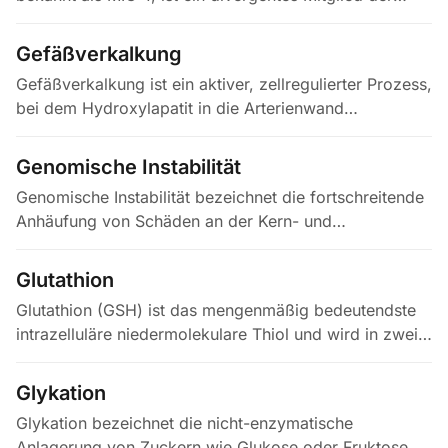
TGF-β-Superfamilie, das unter homöostatischen
Bedingungen nur gering…
Gefäßverkalkung
Gefäßverkalkung ist ein aktiver, zellregulierter Prozess,
bei dem Hydroxylapatit in die Arterienwand
eingelagert wird — kein passiver Niederschlag, wie
lange angenommen. Zwei…
Genomische Instabilität
Genomische Instabilität bezeichnet die fortschreitende
Anhäufung von Schäden an der Kern- und
mitochondrialen DNA, darunter Punktmutationen,
Chromosomenumbauten,…
Glutathion
Glutathion (GSH) ist das mengenmäßig bedeutendste
intrazelluläre niedermolekulare Thiol und wird in zwei
ATP-abhängigen Schritten aus Glutamat, Cystein und
Glycin durch die…
Glykation
Glykation bezeichnet die nicht-enzymatische
Anlagerung von Zuckern wie Glukose oder Fruktose an