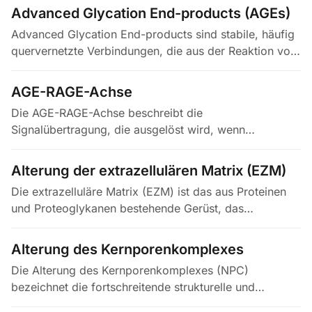
Beispiele sind hämatopoetische,…
Advanced Glycation End-products (AGEs)
Advanced Glycation End-products sind stabile, häufig
quervernetzte Verbindungen, die aus der Reaktion von
Zuckern mit Proteinen, Lipiden oder DNA über längere
Zeit hervorgehen.…
AGE-RAGE-Achse
Die AGE-RAGE-Achse beschreibt die
Signalübertragung, die ausgelöst wird, wenn
fortgeschrittene Glykierungsendprodukte (AGEs) und
andere endogene Liganden an RAGE binden, einen…
Alterung der extrazellulären Matrix (EZM)
Die extrazelluläre Matrix (EZM) ist das aus Proteinen
und Proteoglykanen bestehende Gerüst, das
strukturelle Unterstützung bietet und biochemische
sowie mechanische Signale an…
Alterung des Kernporenkomplexes
Die Alterung des Kernporenkomplexes (NPC)
bezeichnet die fortschreitende strukturelle und
funktionelle Verschlechterung der NPCs — der etwa