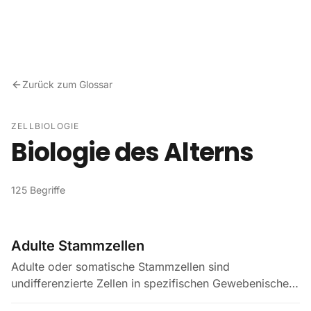
Zum Inhalt springen
Zurück zum Glossar
ZELLBIOLOGIE
Biologie des Alterns
125 Begriffe
Adulte Stammzellen
Adulte oder somatische Stammzellen sind
undifferenzierte Zellen in spezifischen Gewebenischen,
die das Gewebe lebenslang erhalten und reparieren.