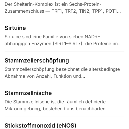
Der Shelterin-Komplex ist ein Sechs-Protein-
Zusammenschluss — TRF1, TRF2, TIN2, TPP1, POT1
und RAP1 — der konstitutiv die TTAGGG-
Wiederholungen an Chromosomenenden bedeckt
Sirtuine
und…
Sirtuine sind eine Familie von sieben NAD+-
abhängigen Enzymen (SIRT1–SIRT7), die Proteine im
Stoffwechsel, in der DNA-Reparatur,
Mitochondrienfunktion und Stressantwort…
Stammzellerschöpfung
Stammzellerschöpfung bezeichnet die altersbedingte
Abnahme von Anzahl, Funktion und
Regenerationsfähigkeit gewebsständiger Stammzellen.
Ursachen sind angesammelte DNA-Schäden,…
Stammzellnische
Die Stammzellnische ist die räumlich definierte
Mikroumgebung, bestehend aus benachbarten
Stromazellen, vaskulären Elementen, extrazellulärer
Matrix, löslichen Faktoren und…
Stickstoffmonoxid (eNOS)