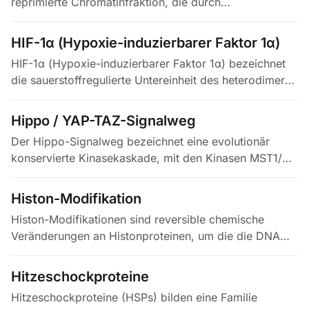
reprimierte Chromatinfraktion, die durch
Histonmodifikationen wie H3K9me2/3 und H3K27me3
gekennzeichnet und durch Faktoren…
HIF-1α (Hypoxie-induzierbarer Faktor 1α)
HIF-1α (Hypoxie-induzierbarer Faktor 1α) bezeichnet
die sauerstoffregulierte Untereinheit des heterodimeren
Transkriptionsfaktors HIF-1, der die zelluläre und
systemische…
Hippo / YAP-TAZ-Signalweg
Der Hippo-Signalweg bezeichnet eine evolutionär
konservierte Kinasekaskade, mit den Kinasen MST1/2
und LATS1/2 im Zentrum, die Organgröße,
Gewebehomöostase und Stammzellaktivität…
Histon-Modifikation
Histon-Modifikationen sind reversible chemische
Veränderungen an Histonproteinen, um die die DNA
gewickelt ist, darunter Acetylierung, Methylierung,
Phosphorylierung und…
Hitzeschockproteine
Hitzeschockproteine (HSPs) bilden eine Familie