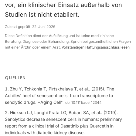
vor, ein klinischer Einsatz außerhalb von
Studien ist nicht etabliert.
Zuletzt geprüft:
22. Juni 2026
Diese Definition dient der Aufklärung und ist keine medizinische
Beratung, Diagnose oder Behandlung. Sprich bei gesundheitlichen Fragen
mit einer Ärztin oder einem Arzt.
Vollständigen Haftungsausschluss lesen
QUELLEN
Zhu Y, Tchkonia T, Pirtskhalava T, et al.. (2015). The
Achilles' heel of senescent cells: from transcriptome to
senolytic drugs. *Aging Cell*
doi:
10.1111/acel.12344
Hickson LJ, Langhi Prata LG, Bobart SA, et al.. (2019).
Senolytics decrease senescent cells in humans: preliminary
report from a clinical trial of Dasatinib plus Quercetin in
individuals with diabetic kidney disease.