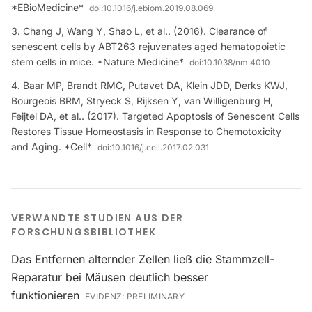
*EBioMedicine*
doi:
10.1016/j.ebiom.2019.08.069
Chang J, Wang Y, Shao L, et al.. (2016). Clearance of
senescent cells by ABT263 rejuvenates aged hematopoietic
stem cells in mice. *Nature Medicine*
doi:
10.1038/nm.4010
Baar MP, Brandt RMC, Putavet DA, Klein JDD, Derks KWJ,
Bourgeois BRM, Stryeck S, Rijksen Y, van Willigenburg H,
Feijtel DA, et al.. (2017). Targeted Apoptosis of Senescent Cells
Restores Tissue Homeostasis in Response to Chemotoxicity
and Aging. *Cell*
doi:
10.1016/j.cell.2017.02.031
VERWANDTE STUDIEN AUS DER
FORSCHUNGSBIBLIOTHEK
Das Entfernen alternder Zellen ließ die Stammzell-
Reparatur bei Mäusen deutlich besser
funktionieren
EVIDENZ:
PRELIMINARY