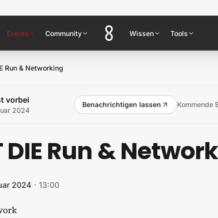
Events
Community
Wissen
Tools
E Run & Networking
t vorbei
Benachrichtigen lassen
Kommende E
ruar 2024
 DIE Run & Network
ruar 2024
·
13:00
work