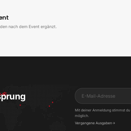
ent
rden nach dem Event ergänzt.
sprung
Input
Mit deiner Anmeldung stimmst du
möglich.
Vergangene Ausgaben