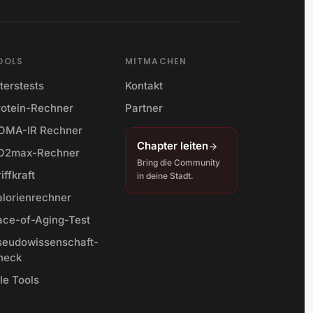
OOLS
MITMACHEN
terstests
Kontakt
rotein-Rechner
Partner
OMA-IR Rechner
Chapter leiten
O2max-Rechner
Bring die Community
iffkraft
in deine Stadt.
alorienrechner
ace-of-Aging-Test
seudowissenschaft-
heck
le Tools