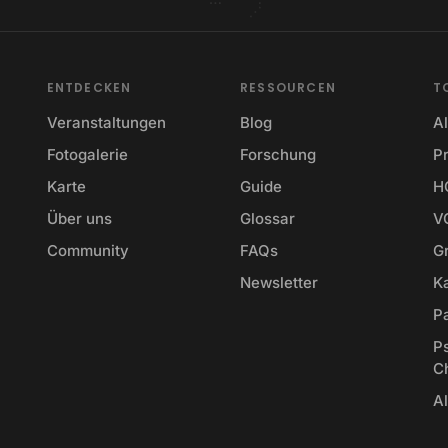
ENTDECKEN
RESSOURCEN
T
Veranstaltungen
Blog
Al
Fotogalerie
Forschung
P
Karte
Guide
H
Über uns
Glossar
V
Community
FAQs
Gr
Newsletter
K
P
P
C
Al