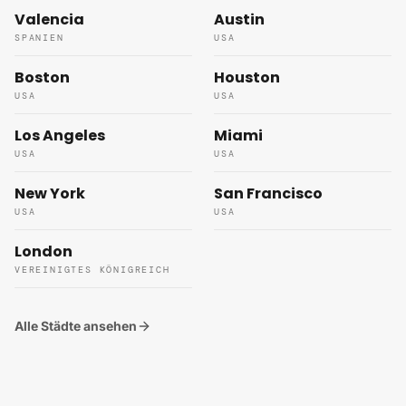
Valencia
Austin
SPANIEN
USA
Boston
Houston
USA
USA
Los Angeles
Miami
USA
USA
New York
San Francisco
USA
USA
London
VEREINIGTES KÖNIGREICH
Alle Städte ansehen