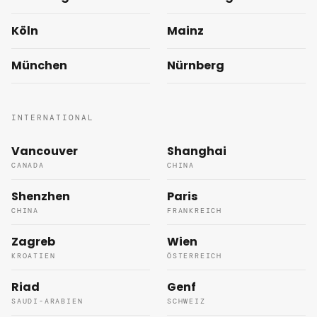
Köln
Mainz
München
Nürnberg
INTERNATIONAL
Vancouver
Shanghai
CANADA
CHINA
Shenzhen
Paris
CHINA
FRANKREICH
Zagreb
Wien
KROATIEN
ÖSTERREICH
Riad
Genf
SAUDI-ARABIEN
SCHWEIZ