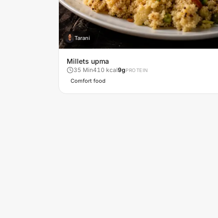
Tarani
T
Millets upma
35
Min
410
kcal
9
g
PROTEIN
Comfort food