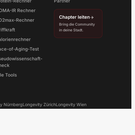
rotein-Rechner
Partner
OMA-IR Rechner
Chapter leiten
O2max-Rechner
Bring die Community
iffkraft
in deine Stadt.
alorienrechner
ace-of-Aging-Test
seudowissenschaft-
heck
le Tools
ty Nürnberg
Longevity Zürich
Longevity Wien