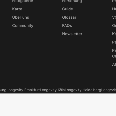
Fotogalerie
Forschung
P
Karte
Guide
H
Über uns
Glossar
V
Community
FAQs
Gr
Newsletter
K
P
P
C
Al
burg
Longevity Frankfurt
Longevity Köln
Longevity Heidelberg
Longevi