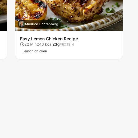
Maurice Lichtenberg
M
Easy Lemon Chicken Recipe
22
Min
243
kcal
23
g
PROTEIN
Lemon chicken