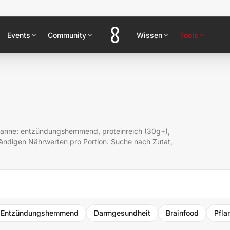
Events
Community
Wissen
Tools
panne: entzündungshemmend, proteinreich (30g+),
ständigen Nährwerten pro Portion. Suche nach Zutat,
Entzündungshemmend
Darmgesundheit
Brainfood
Pfla