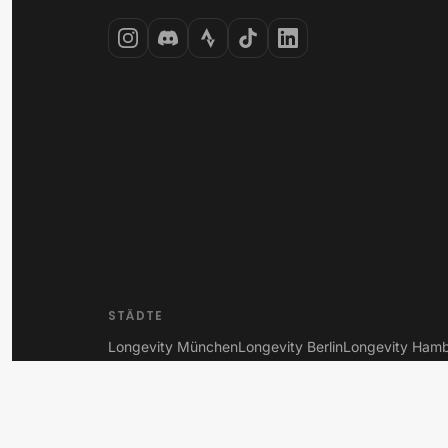
STÄDTE
Longevity München
Longevity Berlin
Longevity Ham