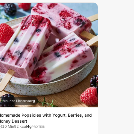
Maurice Lichtenberg
M
Homemade Popsicles with Yogurt, Berries, and
Honey Dessert
10
Min
92
kcal
4
g
PROTEIN