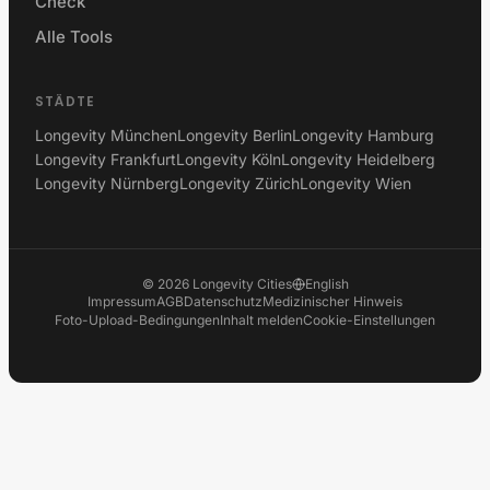
Check
Alle Tools
STÄDTE
Longevity München
Longevity Berlin
Longevity Hamburg
Longevity Frankfurt
Longevity Köln
Longevity Heidelberg
Longevity Nürnberg
Longevity Zürich
Longevity Wien
©
2026
Longevity Cities
English
Impressum
AGB
Datenschutz
Medizinischer Hinweis
Foto-Upload-Bedingungen
Inhalt melden
Cookie-Einstellungen