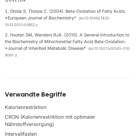
QUELLEN
Ghisla S, Thorpe C. (2004). Beta-Oxidation of Fatty Acids.
*European Journal of Biochemistry*
doi:
10.1046/j.1432-
1033.2003.03952.x
Houten SM, Wanders RJA. (2010). A General Introduction to
the Biochemistry of Mitochondrial Fatty Acid Beta-Oxidation.
*Journal of Inherited Metabolic Disease*
doi:
10.1007/s10545-010-
9061-2
Verwandte Begriffe
Kalorienrestriktion
CRON (Kalorienrestriktion mit optimaler
Nährstoffversorgung)
Intervallfasten