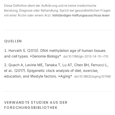
Diese Definition dient der Aufklärung und ist keine medizinische
Beratung, Diagnose oder Behandlung. Sprich bei gesundheitlichen Fragen
mit einer Ärztin oder einem Arzt.
Vollständigen Haftungsausschluss lesen
QUELLEN
Horvath S. (2013). DNA methylation age of human tissues
and cell types. *Genome Biology*
doi:
10.1186/gb-2013-14-10-r115
Quach A, Levine ME, Tanaka T, Lu AT, Chen BH, Ferrucci L,
et al.. (2017). Epigenetic clock analysis of diet, exercise,
education, and lifestyle factors. *Aging*
doi:
10.18632/aging.101168
VERWANDTE STUDIEN AUS DER
FORSCHUNGSBIBLIOTHEK