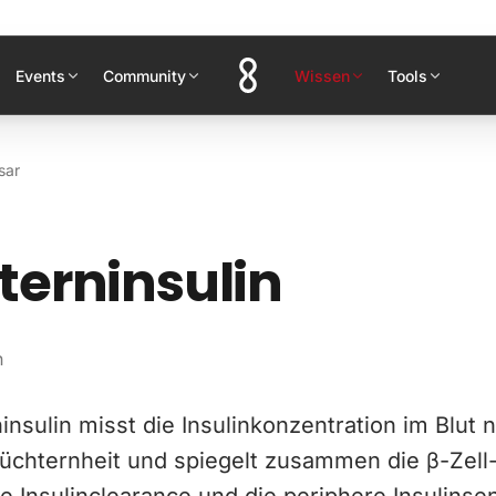
Events
Community
Wissen
Tools
sar
erninsulin
n
nsulin misst die Insulinkonzentration im Blut 
Nüchternheit und spiegelt zusammen die β-Zell