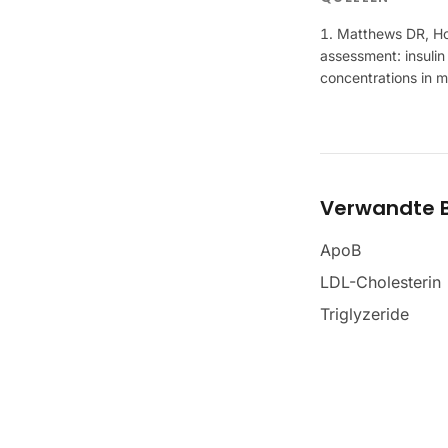
Matthews DR, Hos
assessment: insulin
concentrations in 
Verwandte B
ApoB
LDL-Cholesterin
Triglyzeride