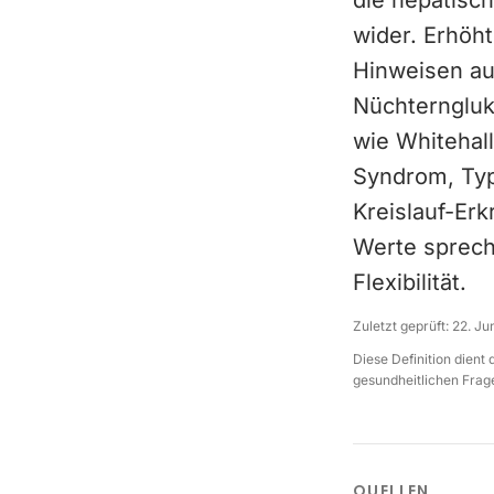
die hepatisch
wider. Erhöh
Hinweisen auf
Nüchterngluk
wie Whitehall
Syndrom, Typ
Kreislauf-Er
Werte spreche
Flexibilität.
Zuletzt geprüft:
22. Ju
Diese Definition dient
gesundheitlichen Frage
QUELLEN