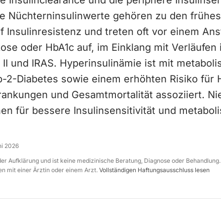
e Insulinclearance und die periphere Insulinsens
te Nüchterninsulinwerte gehören zu den frühe
 Insulinresistenz und treten oft vor einem Ans
ose oder HbA1c auf, im Einklang mit Verläufen 
 II und IRAS. Hyperinsulinämie ist mit metabol
-2-Diabetes sowie einem erhöhten Risiko für 
krankungen und Gesamtmortalität assoziiert. Ni
n für bessere Insulinsensitivität und metabol
ni 2026
 der Aufklärung und ist keine medizinische Beratung, Diagnose oder Behandlung.
n mit einer Ärztin oder einem Arzt.
Vollständigen Haftungsausschluss lesen