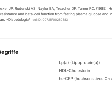
ker JP, Rudenski AS, Naylor BA, Treacher DF, Turner RC. (1985). 
 resistance and beta-cell function from fasting plasma glucose and in
man. *Diabetologia*
doi:
10.1007/BF00280883
egriffe
Lp(a) (Lipoprotein(a))
HDL-Cholesterin
hs-CRP (hochsensitives C-re