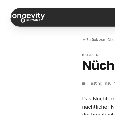
Zum Inhalt springen
Zurück zum Glos
BIOMARKER
Nücht
Fasting insuli
EN
Das Nüchterni
nächtlicher 