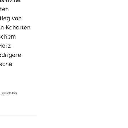
itivität
sten
tieg von
in Kohorten
ischem
Herz-
edrigere
ische
 Sprich bei