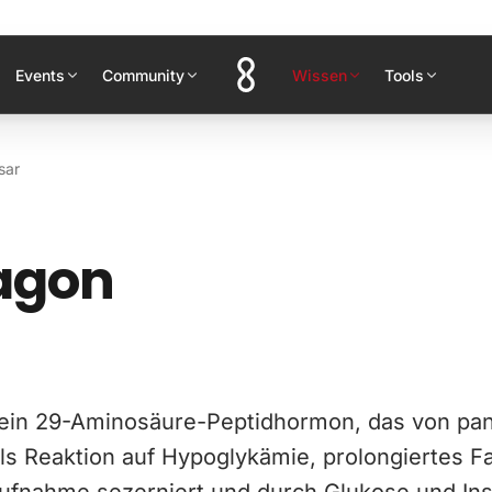
Events
Community
Wissen
Tools
sar
agon
 ein 29-Aminosäure-Peptidhormon, das von pa
als Reaktion auf Hypoglykämie, prolongiertes F