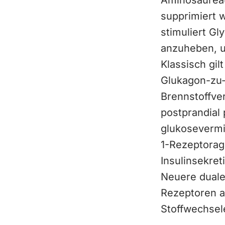
Aminosäureau
supprimiert 
stimuliert G
anzuheben, u
Klassisch gil
Glukagon-zu-
Brennstoffver
postprandial
glukosevermi
1-Rezeptorago
Insulinsekre
Neuere duale 
Rezeptoren an
Stoffwechsel