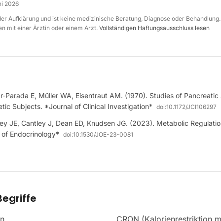
ni 2026
 der Aufklärung und ist keine medizinische Beratung, Diagnose oder Behandlung.
n mit einer Ärztin oder einem Arzt.
Vollständigen Haftungsausschluss lesen
r-Parada E, Müller WA, Eisentraut AM. (1970). Studies of Pancreatic 
tic Subjects. *Journal of Clinical Investigation*
doi:
10.1172/JCI106297
ey JE, Cantley J, Dean ED, Knudsen JG. (2023). Metabolic Regulati
 of Endocrinology*
doi:
10.1530/JOE-23-0081
egriffe
on
CRON (Kalorienrestriktion m