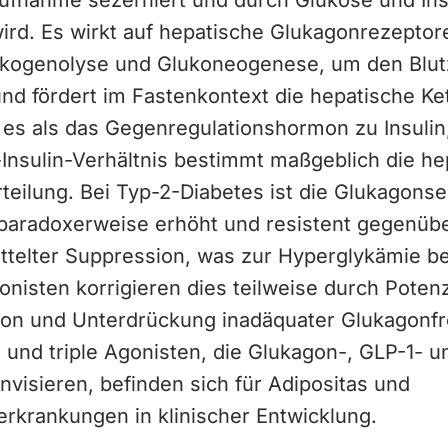
fnahme sezerniert und durch Glukose und Ins
wird. Es wirkt auf hepatische Glukagonrezepto
lykogenolyse und Glukoneogenese, um den Blu
nd fördert im Fastenkontext die hepatische K
t es als das Gegenregulationshormon zu Insulin
Insulin-Verhältnis bestimmt maßgeblich die he
teilung. Bei Typ-2-Diabetes ist die Glukagonse
 paradoxerweise erhöht und resistent gegenüb
ttelter Suppression, was zur Hyperglykämie be
nisten korrigieren dies teilweise durch Poten
tion und Unterdrückung inadäquater Glukagonfr
und triple Agonisten, die Glukagon-, GLP-1- u
visieren, befinden sich für Adipositas und
erkrankungen in klinischer Entwicklung.