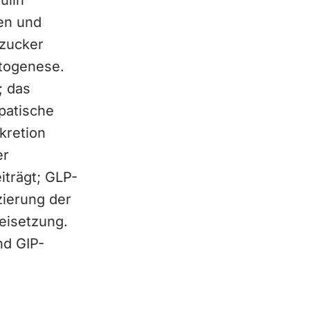
ulin
ren und
tzucker
etogenese.
; das
patische
kretion
er
iträgt; GLP-
zierung der
eisetzung.
nd GIP-