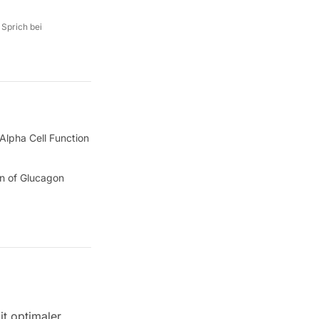
 Sprich bei
Alpha Cell Function
on of Glucagon
it optimaler