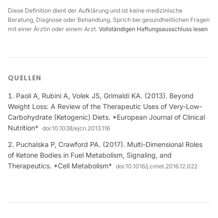
Diese Definition dient der Aufklärung und ist keine medizinische
Beratung, Diagnose oder Behandlung. Sprich bei gesundheitlichen Fragen
mit einer Ärztin oder einem Arzt.
Vollständigen Haftungsausschluss lesen
QUELLEN
Paoli A, Rubini A, Volek JS, Grimaldi KA. (2013). Beyond
Weight Loss: A Review of the Therapeutic Uses of Very-Low-
Carbohydrate (Ketogenic) Diets. *European Journal of Clinical
Nutrition*
doi:
10.1038/ejcn.2013.116
Puchalska P, Crawford PA. (2017). Multi-Dimensional Roles
of Ketone Bodies in Fuel Metabolism, Signaling, and
Therapeutics. *Cell Metabolism*
doi:
10.1016/j.cmet.2016.12.022