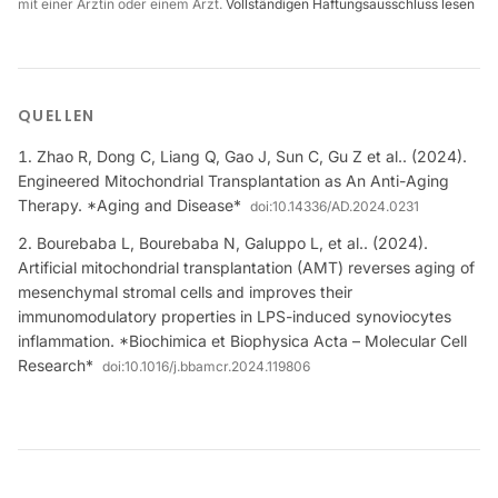
mit einer Ärztin oder einem Arzt.
Vollständigen Haftungsausschluss lesen
QUELLEN
Zhao R, Dong C, Liang Q, Gao J, Sun C, Gu Z et al.. (2024).
Engineered Mitochondrial Transplantation as An Anti-Aging
Therapy. *Aging and Disease*
doi:
10.14336/AD.2024.0231
Bourebaba L, Bourebaba N, Galuppo L, et al.. (2024).
Artificial mitochondrial transplantation (AMT) reverses aging of
mesenchymal stromal cells and improves their
immunomodulatory properties in LPS-induced synoviocytes
inflammation. *Biochimica et Biophysica Acta – Molecular Cell
Research*
doi:
10.1016/j.bbamcr.2024.119806