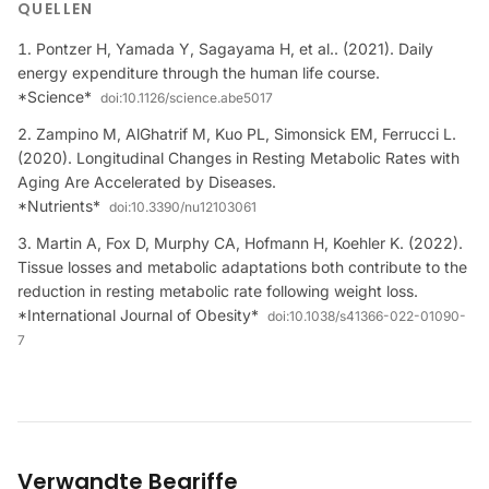
QUELLEN
Pontzer H, Yamada Y, Sagayama H, et al.. (2021). Daily
energy expenditure through the human life course.
*Science*
doi:
10.1126/science.abe5017
Zampino M, AlGhatrif M, Kuo PL, Simonsick EM, Ferrucci L.
(2020). Longitudinal Changes in Resting Metabolic Rates with
Aging Are Accelerated by Diseases.
*Nutrients*
doi:
10.3390/nu12103061
Martin A, Fox D, Murphy CA, Hofmann H, Koehler K. (2022).
Tissue losses and metabolic adaptations both contribute to the
reduction in resting metabolic rate following weight loss.
*International Journal of Obesity*
doi:
10.1038/s41366-022-01090-
7
Verwandte Begriffe