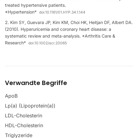
treated hypertensive patients.
*Hypertension*
doi:
10.1161/01.HYP.34.1.144
Kim SY, Guevara JP, Kim KM, Choi HK, Heitjan DF, Albert DA.
(2010). Hyperuricemia and coronary heart disease: a
systematic review and meta-analysis. *Arthritis Care &
Research*
doi:
10.1002/acr.20065
Verwandte Begriffe
ApoB
Lp(a) (Lipoprotein(a))
LDL-Cholesterin
HDL-Cholesterin
Triglyzeride