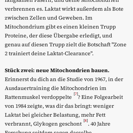
verbrennen es. Laktat wirkt außerdem als Bote
zwischen Zellen und Geweben. Im
Mitochondrium gibt es einen kleinen Trupp
Proteine, der diese Übergabe erledigt, und
genau auf diesen Trupp zielt die Botschaft "Zone
2 trainiert deine Laktat-Clearance".
Stück zwei: neue Mitochondrien bauen.
Erinnerst du dich an die Studie von 1967, in der
Ausdauertraining die Mitochondrien im
[
7
]
Rattenmuskel verdoppelte
? Eine Folgearbeit
von 1984 zeigte, was dir das bringt: weniger
Laktat bei gleicher Belastung, mehr Fett
[
8
]
verbrannt, Glykogen geschont
. 40 Jahre
Forschung seitdem sagen dasselbe.