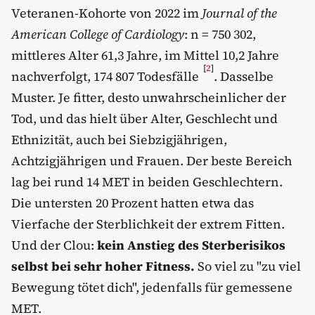
Veteranen-Kohorte von 2022 im
Journal of the
American College of Cardiology
: n = 750 302,
mittleres Alter 61,3 Jahre, im Mittel 10,2 Jahre
[
2
]
nachverfolgt, 174 807 Todesfälle
. Dasselbe
Muster. Je fitter, desto unwahrscheinlicher der
Tod, und das hielt über Alter, Geschlecht und
Ethnizität, auch bei Siebzigjährigen,
Achtzigjährigen und Frauen. Der beste Bereich
lag bei rund 14 MET in beiden Geschlechtern.
Die untersten 20 Prozent hatten etwa das
Vierfache der Sterblichkeit der extrem Fitten.
Und der Clou:
kein Anstieg des Sterberisikos
selbst bei sehr hoher Fitness.
So viel zu "zu viel
Bewegung tötet dich", jedenfalls für gemessene
MET.