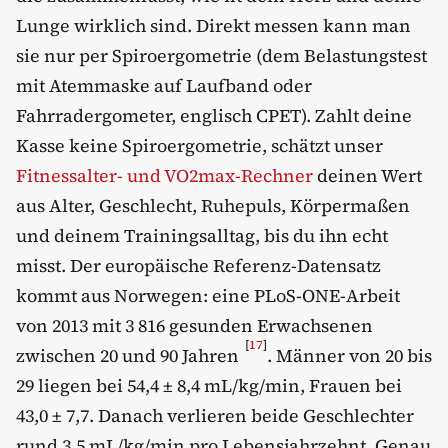
Lunge wirklich sind. Direkt messen kann man
sie nur per Spiroergometrie (dem Belastungstest
mit Atemmaske auf Laufband oder
Fahrradergometer, englisch CPET). Zahlt deine
Kasse keine Spiroergometrie, schätzt unser
Fitnessalter- und VO2max-Rechner
deinen Wert
aus Alter, Geschlecht, Ruhepuls, Körpermaßen
und deinem Trainingsalltag, bis du ihn echt
misst. Der europäische Referenz-Datensatz
kommt aus Norwegen: eine PLoS-ONE-Arbeit
von 2013 mit 3 816 gesunden Erwachsenen
[
17
]
zwischen 20 und 90 Jahren
. Männer von 20 bis
29 liegen bei 54,4 ± 8,4 mL/kg/min, Frauen bei
43,0 ± 7,7. Danach verlieren beide Geschlechter
rund 3,5 mL/kg/min pro Lebensjahrzehnt. Genau