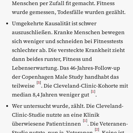
Menschen per Zufall fit gemacht. Fitness
wurde gemessen, Todesfälle wurden gezählt.
Umgekehrte Kausalität ist schwer
auszuschließen. Kranke Menschen bewegen
sich weniger und schneiden bei Fitnesstests
schlechter ab. Die versteckte Krankheit zieht
dann beides runter, Fitness und
Lebenserwartung. Das 46-Jahres-Follow-up
der Copenhagen Male Study handhabt das
[
5
]
teilweise
. Die Cleveland-Clinic-Kohorte mit
[
1
]
median 8,4 Jahren weniger gut
.
Wer untersucht wurde, zählt. Die Cleveland-
Clinic-Studie nutzte an eine Klinik
[
1
]
überwiesene Patient:innen
. Die Veteranen-
[
2
]
Studie nutzte, nun ja, Veteranen
. Keine ist