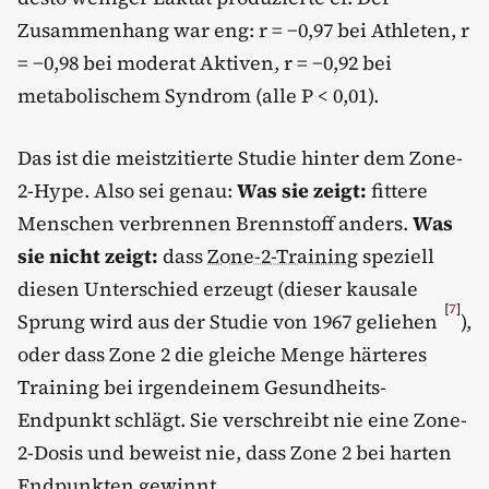
Zusammenhang war eng: r = −0,97 bei Athleten, r
= −0,98 bei moderat Aktiven, r = −0,92 bei
metabolischem Syndrom (alle P < 0,01).
Das ist die meistzitierte Studie hinter dem Zone-
2-Hype. Also sei genau:
Was sie zeigt:
fittere
Menschen verbrennen Brennstoff anders.
Was
sie nicht zeigt:
dass
Zone-2-Training
speziell
diesen Unterschied erzeugt (dieser kausale
[
7
]
Sprung wird aus der Studie von 1967 geliehen
),
oder dass Zone 2 die gleiche Menge härteres
Training bei irgendeinem Gesundheits-
Endpunkt schlägt. Sie verschreibt nie eine Zone-
2-Dosis und beweist nie, dass Zone 2 bei harten
Endpunkten gewinnt.