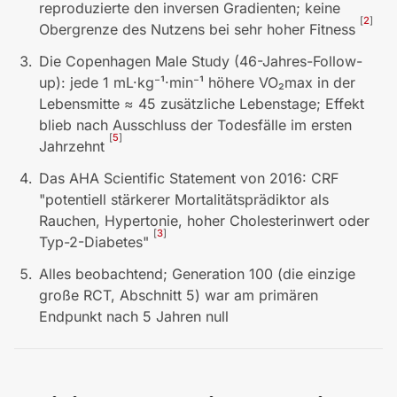
reproduzierte den inversen Gradienten; keine
[
2
]
Obergrenze des Nutzens bei sehr hoher Fitness
Die Copenhagen Male Study (46-Jahres-Follow-
up): jede 1 mL·kg⁻¹·min⁻¹ höhere VO₂max in der
Lebensmitte ≈ 45 zusätzliche Lebenstage; Effekt
blieb nach Ausschluss der Todesfälle im ersten
[
5
]
Jahrzehnt
Das AHA Scientific Statement von 2016: CRF
"potentiell stärkerer Mortalitätsprädiktor als
Rauchen, Hypertonie, hoher Cholesterinwert oder
[
3
]
Typ-2-Diabetes"
Alles beobachtend; Generation 100 (die einzige
große RCT, Abschnitt 5) war am primären
Endpunkt nach 5 Jahren null