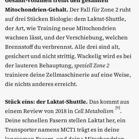
Gesamt-Volumen treibt den gesamten
Mitochondrien-Gehalt.
Der Fall für Zone 2 ruht
auf drei Stücken Biologie: dem Laktat-Shuttle,
der Art, wie Training neue Mitochondrien
wachsen lässt, und der Verschiebung, welchen
Brennstoff du verbrennst. Alle drei sind alt,
gesichert und nicht strittig. Wackelig wird es bei
der lauteren Behauptung,
speziell Zone 2
trainiere deine Zellmaschinerie auf eine Weise,
die nichts anderes erreicht.
Stück eins: der Laktat-Shuttle.
Das kommt aus
[
9
]
einem Review von 2018 in
Cell Metabolism
.
Deine schnellen Fasern stellen Laktat her, ein
Transporter namens MCT1 trägt es in deine
langsamen Fasern, und deine Mitochondrien