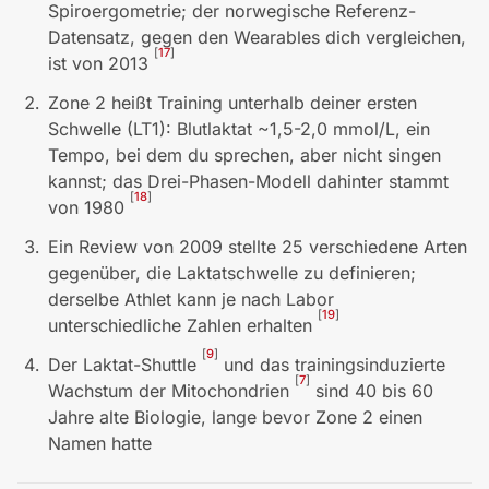
Spiroergometrie; der norwegische Referenz-
Datensatz, gegen den Wearables dich vergleichen,
[
17
]
ist von 2013
Zone 2 heißt Training unterhalb deiner ersten
Schwelle (LT1): Blutlaktat ~1,5-2,0 mmol/L, ein
Tempo, bei dem du sprechen, aber nicht singen
kannst; das Drei-Phasen-Modell dahinter stammt
[
18
]
von 1980
Ein Review von 2009 stellte 25 verschiedene Arten
gegenüber, die Laktatschwelle zu definieren;
derselbe Athlet kann je nach Labor
[
19
]
unterschiedliche Zahlen erhalten
[
9
]
Der Laktat-Shuttle
und das trainingsinduzierte
[
7
]
Wachstum der Mitochondrien
sind 40 bis 60
Jahre alte Biologie, lange bevor Zone 2 einen
Namen hatte