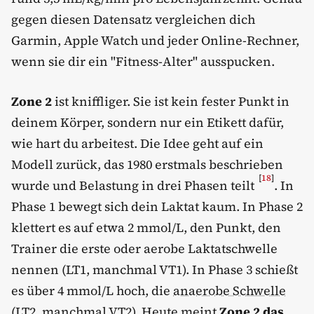
gegen diesen Datensatz vergleichen dich
Garmin, Apple Watch und jeder Online-Rechner,
wenn sie dir ein "Fitness-Alter" ausspucken.
Zone 2
ist kniffliger. Sie ist kein fester Punkt in
deinem Körper, sondern nur ein Etikett dafür,
wie hart du arbeitest. Die Idee geht auf ein
Modell zurück, das 1980 erstmals beschrieben
[
18
]
wurde und Belastung in drei Phasen teilt
. In
Phase 1 bewegt sich dein Laktat kaum. In Phase 2
klettert es auf etwa 2 mmol/L, den Punkt, den
Trainer die erste oder aerobe Laktatschwelle
nennen (LT1, manchmal VT1). In Phase 3 schießt
es über 4 mmol/L hoch, die
anaerobe Schwelle
(LT2, manchmal VT2). Heute meint
Zone 2 das