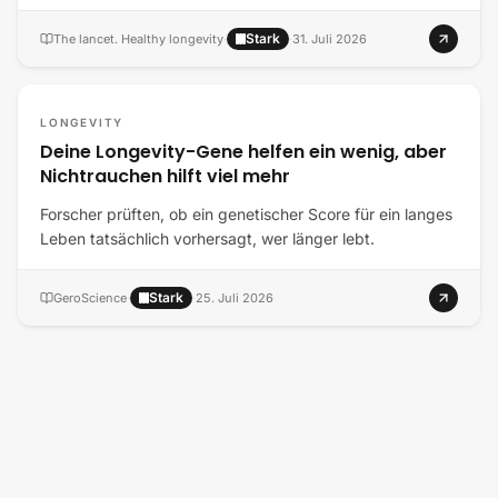
Stark
The lancet. Healthy longevity
·
·
31. Juli 2026
LONGEVITY
Deine Longevity-Gene helfen ein wenig, aber
Nichtrauchen hilft viel mehr
Forscher prüften, ob ein genetischer Score für ein langes
Leben tatsächlich vorhersagt, wer länger lebt.
Stark
GeroScience
·
·
25. Juli 2026