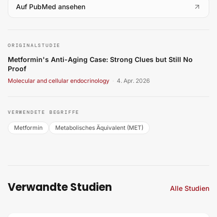
(
öffnet in neuem Tab
)
Auf PubMed ansehen
Metformin's Anti-Aging Case: Strong Clues but Still No P
ORIGINALSTUDIE
Metformin's Anti-Aging Case: Strong Clues but Still No
Proof
Molecular and cellular endocrinology
·
4. Apr. 2026
VERWENDETE BEGRIFFE
Metformin
Metabolisches Äquivalent (MET)
Verwandte Studien
Alle Studien