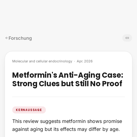
Zum Inhalt springen
Forschung
Molecular and cellular endocrinology
·
Apr. 2026
Metformin's Anti-Aging Case:
Strong Clues but Still No Proof
KERNAUSSAGE
This review suggests metformin shows promise
against aging but its effects may differ by age.