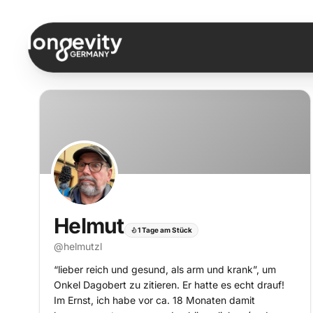
Zum Inhalt springen
Helmut
1 Tage am Stück
@
helmutzl
“lieber reich und gesund, als arm und krank”, um
Onkel Dagobert zu zitieren. Er hatte es echt drauf!
Im Ernst, ich habe vor ca. 18 Monaten damit