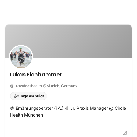
Zum Inhalt springen
Lukas Eichhammer
@
lukasdoeshealth
·
Munich, Germany
2 Tage am Stück
🍇 Ernährungsberater (i.A.) 🩸 Jr. Praxis Manager @ Circle
Health München