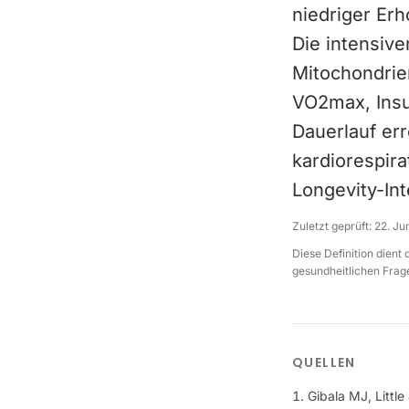
niedriger Erh
Die intensiv
Mitochondrie
VO2max, Insu
Dauerlauf err
kardiorespira
Longevity-Int
Zuletzt geprüft:
22. Ju
Diese Definition dient
gesundheitlichen Frage
QUELLEN
Gibala MJ, Littl