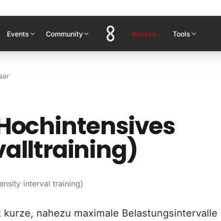
Events
Community
Wissen
Tools
sar
(Hochintensives
valltraining)
ensity interval training)
t kurze, nahezu maximale Belastungsintervalle