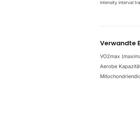
intensity interval t
Verwandte B
VO2max (maxima
Aerobe Kapazitä
Mitochondriendi