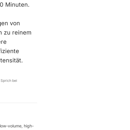
30 Minuten.
gen von
h zu reinem
ere
iziente
tensität.
 Sprich bei
 low-volume, high-