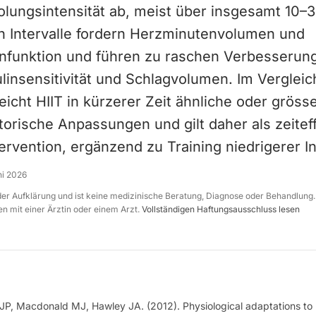
olungsintensität ab, meist über insgesamt 10–
en Intervalle fordern Herzminutenvolumen und
nfunktion und führen zu raschen Verbesserun
linsensitivität und Schlagvolumen. Im Vergleic
eicht HIIT in kürzerer Zeit ähnliche oder gröss
torische Anpassungen und gilt daher als zeiteff
ervention, ergänzend zu Training niedrigerer In
ni 2026
 der Aufklärung und ist keine medizinische Beratung, Diagnose oder Behandlung.
n mit einer Ärztin oder einem Arzt.
Vollständigen Haftungsausschluss lesen
e JP, Macdonald MJ, Hawley JA. (2012). Physiological adaptations to