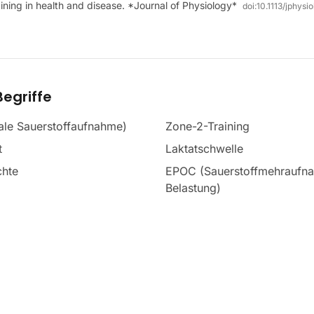
raining in health and disease. *Journal of Physiology*
doi:
10.1113/jphysi
egriffe
le Sauerstoffaufnahme)
Zone-2-Training
t
Laktatschwelle
chte
EPOC (Sauerstoffmehraufn
Belastung)