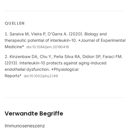
QUELLEN
Saraiva M, Vieira P, O'Garra A. (2020). Biology and
therapeutic potential of interleukin-10. *Journal of Experimental
Medicine*
doi:
10.1084/jem.20190418
Kinzenbaw DA, Chu Y, Peña Silva RA, Didion SP, Faraci FM.
(2013). Interleukin-10 protects against aging-induced
endothelial dysfunction. *Physiological
Reports*
doi:
10.1002/phy2.149
Verwandte Begriffe
Immunoseneszenz