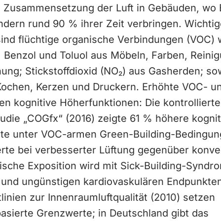
e Zusammensetzung der Luft in Gebäuden, wo
ändern rund 90 % ihrer Zeit verbringen. Wichti
sind flüchtige organische Verbindungen (VOC) 
 Benzol und Toluol aus Möbeln, Farben, Reinig
ng; Stickstoffdioxid (NO₂) aus Gasherden; sow
 Kochen, Kerzen und Druckern. Erhöhte VOC- 
en kognitive Höherfunktionen: Die kontrollierte
tudie „COGfx“ (2016) zeigte 61 % höhere kognit
te unter VOC-armen Green-Building-Bedingun
te bei verbesserter Lüftung gegenüber konve
ische Exposition wird mit Sick-Building-Syndr
 und ungünstigen kardiovaskulären Endpunkten
inien zur Innenraumluftqualität (2010) setzen
asierte Grenzwerte; in Deutschland gibt das