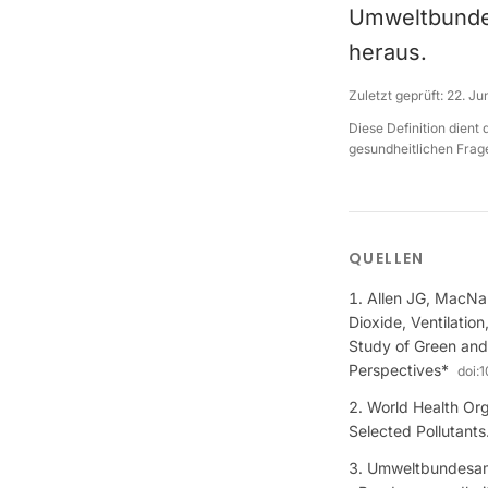
Umweltbunde
heraus.
Zuletzt geprüft:
22. Ju
Diese Definition dient
gesundheitlichen Frage
QUELLEN
Allen JG, MacNau
Dioxide, Ventilatio
Study of Green and
Perspectives*
doi:
1
World Health Org
Selected Pollutan
Umweltbundesamt