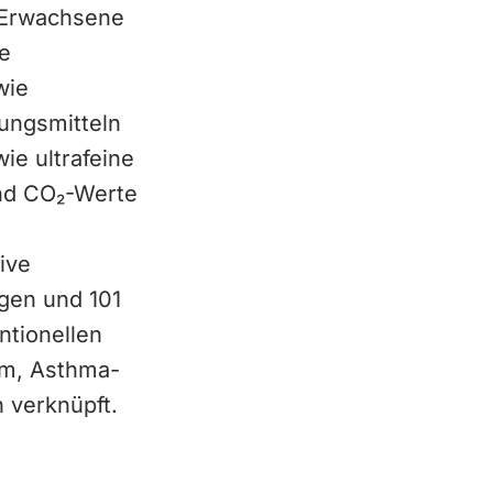
 Erwachsene
ge
wie
ungsmitteln
ie ultrafeine
und CO₂-Werte
ive
gen und 101
ntionellen
om, Asthma-
 verknüpft.