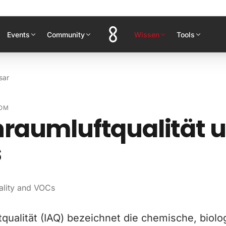
Events
Community
Wissen
Tools
sar
OM
raumluftqualität 
s
ality and VOCs
qualität (IAQ) bezeichnet die chemische, biol