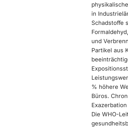
physikalisch
in Industriel
Schadstoffe 
Formaldehyd,
und Verbrennu
Partikel aus
beeinträchtig
Expositionss
Leistungswer
% höhere Wer
Büros. Chron
Exazerbation
Die WHO-Leitl
gesundheitsb