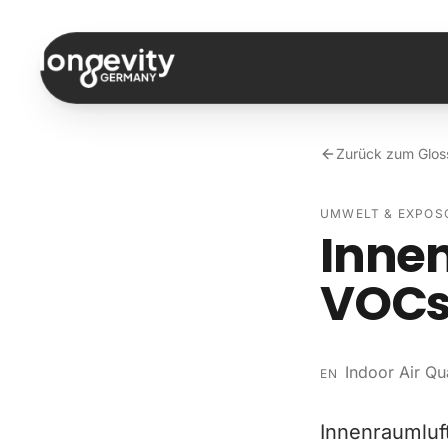
Zum Inhalt springen
Zurück zum Glos
UMWELT & EXPOS
Innen
VOC
Indoor Air Qu
EN
Innenraumluft