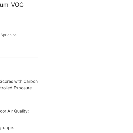
raum-VOC
 Sprich bei
n Scores with Carbon
trolled Exposure
or Air Quality:
gruppe.