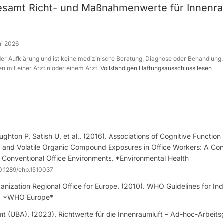
samt Richt- und Maßnahmenwerte für Innen
ni 2026
 der Aufklärung und ist keine medizinische Beratung, Diagnose oder Behandlung.
n mit einer Ärztin oder einem Arzt.
Vollständigen Haftungsausschluss lesen
ghton P, Satish U, et al.. (2016). Associations of Cognitive Functio
n, and Volatile Organic Compound Exposures in Office Workers: A Con
 Conventional Office Environments. *Environmental Health
0.1289/ehp.1510037
anization Regional Office for Europe. (2010). WHO Guidelines for Indo
ts. *WHO Europe*
 (UBA). (2023). Richtwerte für die Innenraumluft – Ad-hoc-Arbeits