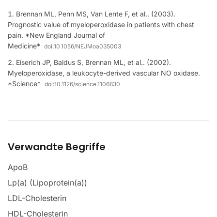
Brennan ML, Penn MS, Van Lente F, et al.. (2003).
Prognostic value of myeloperoxidase in patients with chest
pain. *New England Journal of
Medicine*
doi:
10.1056/NEJMoa035003
Eiserich JP, Baldus S, Brennan ML, et al.. (2002).
Myeloperoxidase, a leukocyte-derived vascular NO oxidase.
*Science*
doi:
10.1126/science.1106830
Verwandte Begriffe
ApoB
Lp(a) (Lipoprotein(a))
LDL-Cholesterin
HDL-Cholesterin