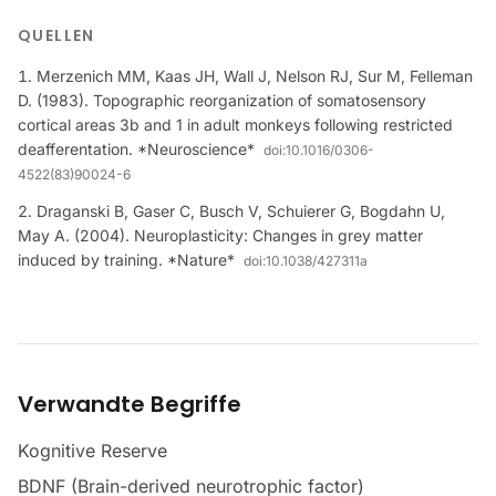
QUELLEN
Merzenich MM, Kaas JH, Wall J, Nelson RJ, Sur M, Felleman
D. (1983). Topographic reorganization of somatosensory
cortical areas 3b and 1 in adult monkeys following restricted
deafferentation. *Neuroscience*
doi:
10.1016/0306-
4522(83)90024-6
Draganski B, Gaser C, Busch V, Schuierer G, Bogdahn U,
May A. (2004). Neuroplasticity: Changes in grey matter
induced by training. *Nature*
doi:
10.1038/427311a
Verwandte Begriffe
Kognitive Reserve
BDNF (Brain-derived neurotrophic factor)