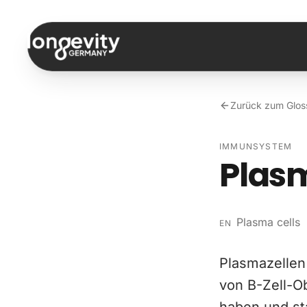
Zum Inhalt springen
Zurück zum Glos
IMMUNSYSTEM
Plas
Plasma cells
EN
Plasmazellen 
von B-Zell-O