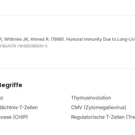
 R, Whitmire JK, Ahmed R. (1998). Humoral Immunity Due to Long-Liv
1016/s1074-7613(00)80541-5
egriffe
nz
Thymusinvolution
ächtnis-T-Zellen
CMV (Zytomegalievirus)
oese (CHIP)
Regulatorische T-Zellen (Tr