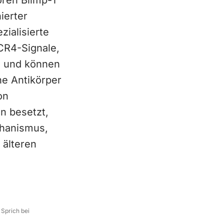
oren Blimp-1
ierter
zialisierte
CR4-Signale,
, und können
he Antikörper
on
n besetzt,
chanismus,
 älteren
 Sprich bei