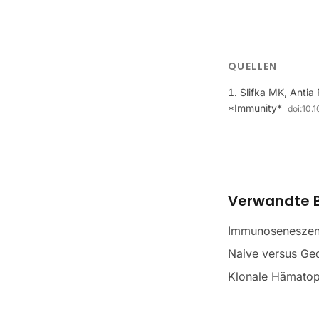
QUELLEN
Slifka MK, Antia
*Immunity*
doi:
10.
Verwandte B
Immunosenesze
Naive versus Ged
Klonale Hämatop