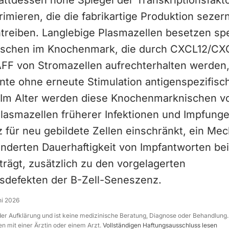
attdessen hohe Spiegel der Transkriptionsfakt
imieren, die die fabrikartige Produktion sezern
treiben. Langlebige Plasmazellen besetzen spe
ischen im Knochenmark, die durch CXCL12/CX
FF von Stromazellen aufrechterhalten werden
nte ohne erneute Stimulation antigenspezifisc
 Im Alter werden diese Knochenmarknischen v
Plasmazellen früherer Infektionen und Impfunge
z für neu gebildete Zellen einschränkt, ein Me
nderten Dauerhaftigkeit von Impfantworten bei
rägt, zusätzlich zu den vorgelagerten
defekten der B-Zell-Seneszenz.
ni 2026
 der Aufklärung und ist keine medizinische Beratung, Diagnose oder Behandlung.
n mit einer Ärztin oder einem Arzt.
Vollständigen Haftungsausschluss lesen