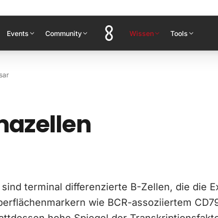
Events
Community
Wissen
Tools
sar
mazellen
sind terminal differenzierte B-Zellen, die die 
berflächenmarkern wie BCR-assoziiertem CD79