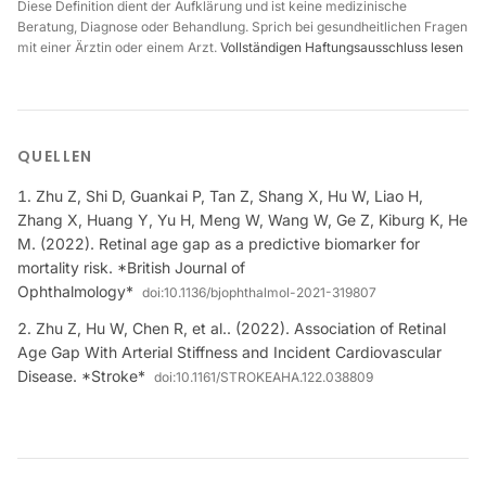
Diese Definition dient der Aufklärung und ist keine medizinische
Beratung, Diagnose oder Behandlung. Sprich bei gesundheitlichen Fragen
mit einer Ärztin oder einem Arzt.
Vollständigen Haftungsausschluss lesen
QUELLEN
Zhu Z, Shi D, Guankai P, Tan Z, Shang X, Hu W, Liao H,
Zhang X, Huang Y, Yu H, Meng W, Wang W, Ge Z, Kiburg K, He
M. (2022). Retinal age gap as a predictive biomarker for
mortality risk. *British Journal of
Ophthalmology*
doi:
10.1136/bjophthalmol-2021-319807
Zhu Z, Hu W, Chen R, et al.. (2022). Association of Retinal
Age Gap With Arterial Stiffness and Incident Cardiovascular
Disease. *Stroke*
doi:
10.1161/STROKEAHA.122.038809