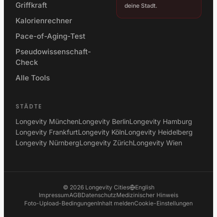
Griffkraft
deine Stadt.
Kalorienrechner
Pace-of-Aging-Test
Pseudowissenschaft-
Check
Alle Tools
STÄDTE
Longevity München
Longevity Berlin
Longevity Hamburg
Longevity Frankfurt
Longevity Köln
Longevity Heidelberg
Longevity Nürnberg
Longevity Zürich
Longevity Wien
©
2026
Longevity Cities
English
Impressum
AGB
Datenschutz
Medizinischer Hinweis
Foto-Upload-Bedingungen
Inhalt melden
Cookie-Einstellungen