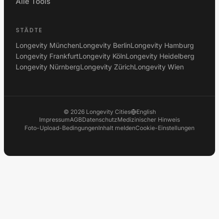
Alle Tools
STÄDTE
Longevity München
Longevity Berlin
Longevity Hamburg
Longevity Frankfurt
Longevity Köln
Longevity Heidelberg
Longevity Nürnberg
Longevity Zürich
Longevity Wien
©
2026
Longevity Cities
English
Impressum
AGB
Datenschutz
Medizinischer Hinweis
Foto-Upload-Bedingungen
Inhalt melden
Cookie-Einstellungen