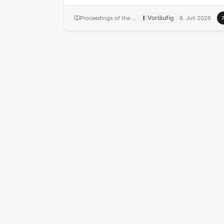
Vorläufig
Proceedings of the National Academy of Sciences of the United States of America
·
·
8. Juli 2026