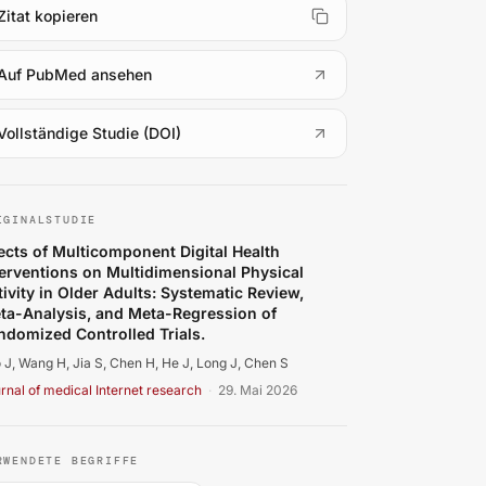
Zitat kopieren
(
öffnet in neuem Tab
)
Auf PubMed ansehen
(
öffnet in neuem Tab
)
Vollständige Studie (DOI)
o J, Wang H, Jia S, Chen H, He J, Long J, et al.. Effects o
IGINALSTUDIE
fects of Multicomponent Digital Health
terventions on Multidimensional Physical
tivity in Older Adults: Systematic Review,
ta-Analysis, and Meta-Regression of
ndomized Controlled Trials.
 J, Wang H, Jia S, Chen H, He J, Long J, Chen S
rnal of medical Internet research
·
29. Mai 2026
RWENDETE BEGRIFFE