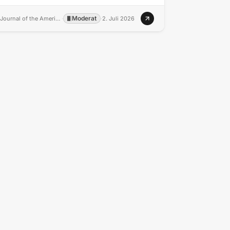
Moderat
Journal of the American Medical Directors Association
·
·
2. Juli 2026