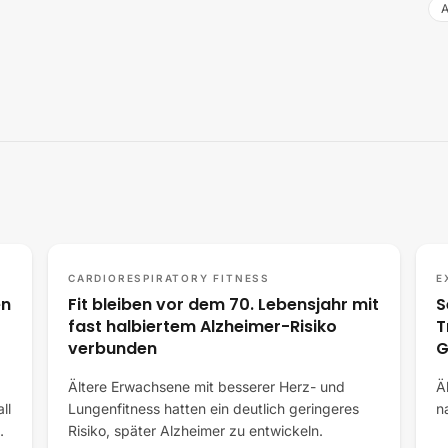
A
CARDIORESPIRATORY FITNESS
E
en
Fit bleiben vor dem 70. Lebensjahr mit
S
fast halbiertem Alzheimer-Risiko
T
verbunden
G
Ä
Ältere Erwachsene mit besserer Herz- und
Ä
ll
Lungenfitness hatten ein deutlich geringeres
n
…
Risiko, später Alzheimer zu entwickeln.