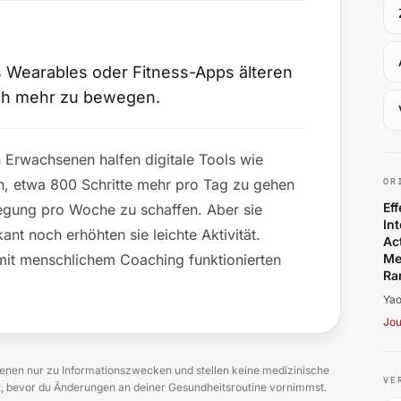
s Wearables oder Fitness-Apps älteren
ch mehr zu bewegen.
Ya
n Erwachsenen halfen digitale Tools wie
, etwa 800 Schritte mehr pro Tag zu gehen
OR
Ef
gung pro Woche zu schaffen. Aber sie
In
kant noch erhöhten sie leichte Aktivität.
Ac
mit menschlichem Coaching funktionierten
Me
Ra
Yao
Jou
en nur zu Informationszwecken und stellen keine medizinische
VE
zt, bevor du Änderungen an deiner Gesundheitsroutine vornimmst.