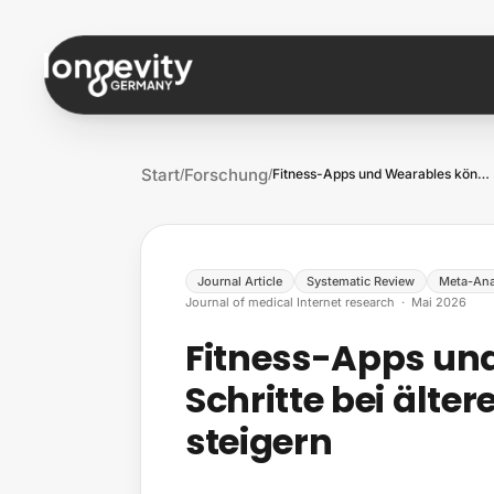
Zum Inhalt springen
Start
Forschung
/
/
Fitness-Apps und Wearables können Schrit…
Journal Article
Systematic Review
Meta-Ana
Journal of medical Internet research
·
Mai 2026
Fitness-Apps un
Schritte bei ält
steigern