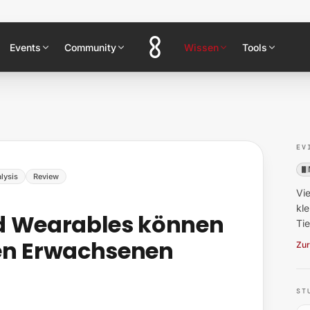
Events
Community
Wissen
Tools
EV
lysis
Review
Vie
kl
d Wearables können
Ti
eren Erwachsenen
Zur
ST