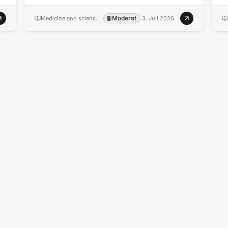
Moderat
Medicine and science in sports and exercise
·
·
3. Juli 2026