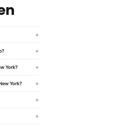
gen
+
+
b?
+
ew York?
+
 New York?
+
+