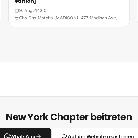
edition]
9. Aug.
·
14:00
Cha Cha Matcha (MADISON), 477 Madison Ave, 10022 New York
New York Chapter beitreten
WhatsApp
Auf der Website registrieren