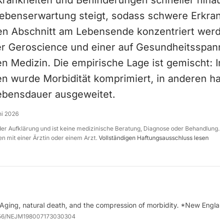
Krankheiten und Behinderungen schneller hina
 Lebenserwartung steigt, sodass schwere Erkra
en Abschnitt am Lebensende konzentriert werde
 der Geroscience und einer auf Gesundheitsspa
n Medizin. Die empirische Lage ist gemischt: I
n wurde Morbidität komprimiert, in anderen hat
ebensdauer ausgeweitet.
ni 2026
 der Aufklärung und ist keine medizinische Beratung, Diagnose oder Behandlung.
n mit einer Ärztin oder einem Arzt.
Vollständigen Haftungsausschluss lesen
. Aging, natural death, and the compression of morbidity. *New Engla
056/NEJM198007173030304