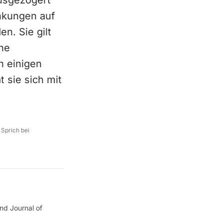
usgezögert
nkungen auf
n. Sie gilt
nne
n einigen
 sie sich mit
 Sprich bei
nd Journal of