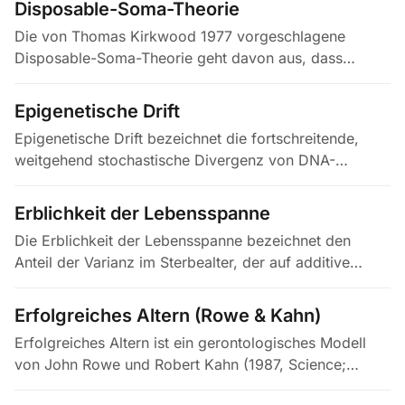
Disposable-Soma-Theorie
Die von Thomas Kirkwood 1977 vorgeschlagene
Disposable-Soma-Theorie geht davon aus, dass
Organismen begrenzte Stoffwechselressourcen
zwischen Körpererhalt und Fortpflanzung…
Epigenetische Drift
Epigenetische Drift bezeichnet die fortschreitende,
weitgehend stochastische Divergenz von DNA-
Methylierungsmustern zwischen Zellen, Geweben und
Individuen mit dem Alter. Den…
Erblichkeit der Lebensspanne
Die Erblichkeit der Lebensspanne bezeichnet den
Anteil der Varianz im Sterbealter, der auf additive
genetische Unterschiede zwischen Individuen in einer
definierten Population…
Erfolgreiches Altern (Rowe & Kahn)
Erfolgreiches Altern ist ein gerontologisches Modell
von John Rowe und Robert Kahn (1987, Science;
ausgearbeitet 1997 in The Gerontologist). Es