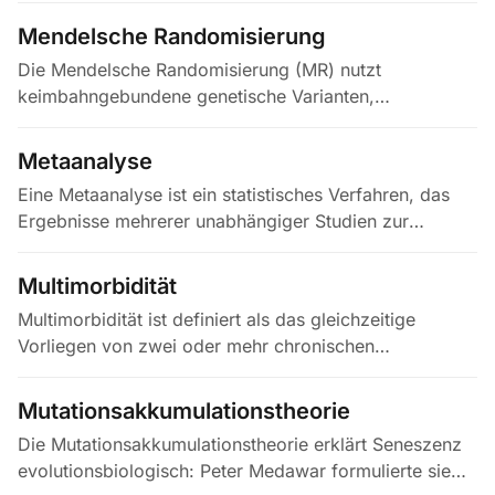
Bedingungen — nicht zu verwechseln mit…
Mendelsche Randomisierung
Die Mendelsche Randomisierung (MR) nutzt
keimbahngebundene genetische Varianten,
typischerweise Single-Nucleotide-Polymorphismen
(SNPs), die in genomweiten Assoziationsstudien…
Metaanalyse
Eine Metaanalyse ist ein statistisches Verfahren, das
Ergebnisse mehrerer unabhängiger Studien zur
gleichen Forschungsfrage quantitativ zusammenführt
und einen gepoolten…
Multimorbidität
Multimorbidität ist definiert als das gleichzeitige
Vorliegen von zwei oder mehr chronischen
Erkrankungen bei derselben Person, ohne eine primäre
Erkrankung auszuzeichnen, eine…
Mutationsakkumulationstheorie
Die Mutationsakkumulationstheorie erklärt Seneszenz
evolutionsbiologisch: Peter Medawar formulierte sie