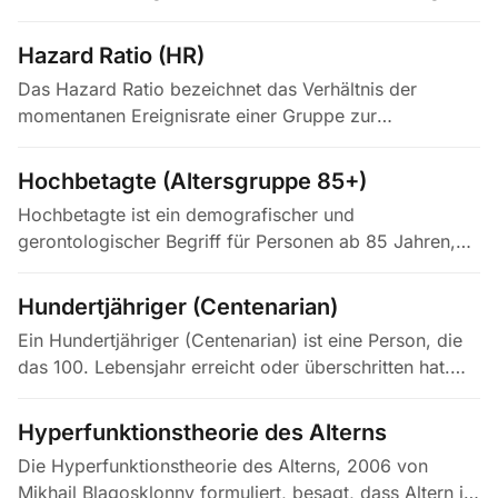
wie viele Jahre du im Durchschnitt voraussichtlich bei
voller Gesundheit verbringst.…
Hazard Ratio (HR)
Das Hazard Ratio bezeichnet das Verhältnis der
momentanen Ereignisrate einer Gruppe zur
Referenzgruppe zu jedem beliebigen Zeitpunkt des
Follow-ups und wird aus einer…
Hochbetagte (Altersgruppe 85+)
Hochbetagte ist ein demografischer und
gerontologischer Begriff für Personen ab 85 Jahren,
das am schnellsten wachsende Bevölkerungssegment
in den meisten Hocheinkommensländern.…
Hundertjähriger (Centenarian)
Ein Hundertjähriger (Centenarian) ist eine Person, die
das 100. Lebensjahr erreicht oder überschritten hat.
Hundertjährige sind eine zentrale Studienpopulation
der…
Hyperfunktionstheorie des Alterns
Die Hyperfunktionstheorie des Alterns, 2006 von
Mikhail Blagosklonny formuliert, besagt, dass Altern in