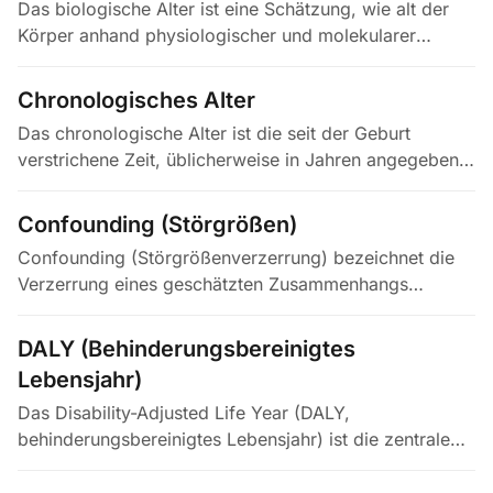
Das biologische Alter ist eine Schätzung, wie alt der
Körper anhand physiologischer und molekularer
Marker erscheint, unabhängig vom Geburtsdatum. Es
kann aus Blutbiomarkern (z.…
Chronologisches Alter
Das chronologische Alter ist die seit der Geburt
verstrichene Zeit, üblicherweise in Jahren angegeben.
Es ist die zentrale Bezugsgröße in Demografie,
Medizin und Epidemiologie…
Confounding (Störgrößen)
Confounding (Störgrößenverzerrung) bezeichnet die
Verzerrung eines geschätzten Zusammenhangs
zwischen einer Exposition und einem Outcome durch
eine dritte Variable — die…
DALY (Behinderungsbereinigtes
Lebensjahr)
Das Disability-Adjusted Life Year (DALY,
behinderungsbereinigtes Lebensjahr) ist die zentrale
Kennzahl der Global Burden of Disease. Es summiert
verlorene Lebensjahre durch…