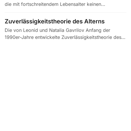
die mit fortschreitendem Lebensalter keinen
messbaren funktionellen Verfall, keinen Anstieg der
Mortalität und keinen…
Zuverlässigkeitstheorie des Alterns
Die von Leonid und Natalia Gavrilov Anfang der
1990er-Jahre entwickelte Zuverlässigkeitstheorie des
Alterns wendet die ingenieurwissenschaftliche
Reliability-Mathematik auf…