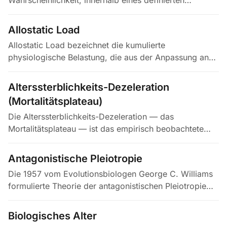
Wahrscheinlichkeit, innerhalb eines definierten
Zeitraums ein Ereignis zu erleben — etwa einen
Herzinfarkt, eine Krebsdiagnose oder den…
Allostatic Load
Allostatic Load bezeichnet die kumulierte
physiologische Belastung, die aus der Anpassung an
chronische Stressoren entsteht – ein Verschleißmaß für
die Regulationssysteme, die…
Alterssterblichkeits-Dezeleration
(Mortalitätsplateau)
Die Alterssterblichkeits-Dezeleration — das
Mortalitätsplateau — ist das empirisch beobachtete
Phänomen, bei dem die altersspezifische Sterbehazard
ihre nach dem Gompertz-Gesetz…
Antagonistische Pleiotropie
Die 1957 vom Evolutionsbiologen George C. Williams
formulierte Theorie der antagonistischen Pleiotropie
besagt, dass Gene, die früh im Leben Vorteile bringen,
später nach der…
Biologisches Alter