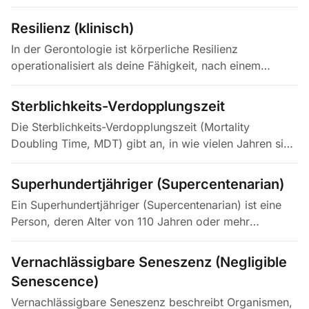
durch ein zufallsbasiertes Verfahren einer
Interventions- oder…
Resilienz (klinisch)
In der Gerontologie ist körperliche Resilienz
operationalisiert als deine Fähigkeit, nach einem
akuten Gesundheitsereignis – Erkrankung, Operation,
Sturz, Trauerfall oder…
Sterblichkeits-Verdopplungszeit
Die Sterblichkeits-Verdopplungszeit (Mortality
Doubling Time, MDT) gibt an, in wie vielen Jahren sich
das altersspezifische Sterberisiko verdoppelt; sie
ergibt sich direkt aus…
Superhundertjähriger (Supercentenarian)
Ein Superhundertjähriger (Supercentenarian) ist eine
Person, deren Alter von 110 Jahren oder mehr
verifiziert ist. Die 110-Jahres-Schwelle und der Begriff
wurden vor allem von L.…
Vernachlässigbare Seneszenz (Negligible
Senescence)
Vernachlässigbare Seneszenz beschreibt Organismen,