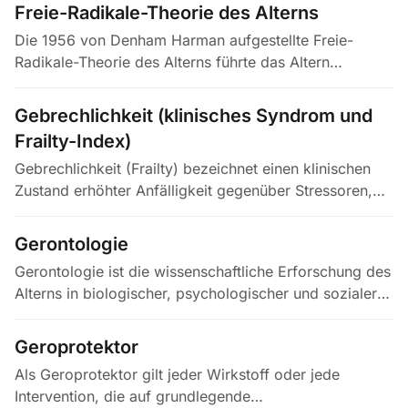
unterscheidet übliches Altern (bei…
Freie-Radikale-Theorie des Alterns
Die 1956 von Denham Harman aufgestellte Freie-
Radikale-Theorie des Alterns führte das Altern
ursprünglich allgemein auf kumulative zelluläre
Schäden durch sauerstoffbasierte…
Gebrechlichkeit (klinisches Syndrom und
Frailty-Index)
Gebrechlichkeit (Frailty) bezeichnet einen klinischen
Zustand erhöhter Anfälligkeit gegenüber Stressoren,
der aus kumulierten Defiziten in mehreren
physiologischen Systemen…
Gerontologie
Gerontologie ist die wissenschaftliche Erforschung des
Alterns in biologischer, psychologischer und sozialer
Dimension. Ilja Metschnikow prägte den Begriff 1903;
im 20.…
Geroprotektor
Als Geroprotektor gilt jeder Wirkstoff oder jede
Intervention, die auf grundlegende