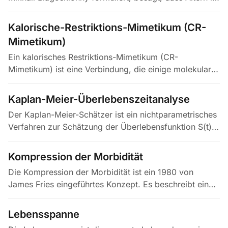
erster Linie durch die anhaltende Überaktivität
nährstoff- und…
Kalorische-Restriktions-Mimetikum (CR-
Mimetikum)
Ein kalorisches Restriktions-Mimetikum (CR-
Mimetikum) ist eine Verbindung, die einige molekulare
und physiologische Effekte der Kalorienrestriktion
nachahmt, darunter…
Kaplan-Meier-Überlebenszeitanalyse
Der Kaplan-Meier-Schätzer ist ein nichtparametrisches
Verfahren zur Schätzung der Überlebensfunktion S(t),
der Wahrscheinlichkeit, einen gegebenen Zeitpunkt t
zu überleben, aus…
Kompression der Morbidität
Die Kompression der Morbidität ist ein 1980 von
James Fries eingeführtes Konzept. Es beschreibt ein
Szenario, in dem der Beginn chronischer Krankheiten
und Behinderungen…
Lebensspanne