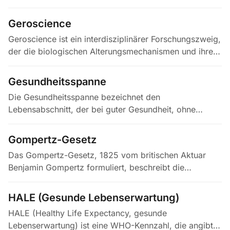
Alterungsmechanismen abzielt, um die Healthspan zu
verlängern. Im Unterschied zu…
Geroscience
Geroscience ist ein interdisziplinärer Forschungszweig,
der die biologischen Alterungsmechanismen und ihre
kausalen Verbindungen zu chronischen Erkrankungen
untersucht. Der…
Gesundheitsspanne
Die Gesundheitsspanne bezeichnet den
Lebensabschnitt, der bei guter Gesundheit, ohne
schwere chronische Erkrankungen und ohne
wesentliche funktionelle Einschränkungen verbracht…
Gompertz-Gesetz
Das Gompertz-Gesetz, 1825 vom britischen Aktuar
Benjamin Gompertz formuliert, beschreibt die
empirische Beobachtung, dass das menschliche
Sterberisiko im Erwachsenenalter…
HALE (Gesunde Lebenserwartung)
HALE (Healthy Life Expectancy, gesunde
Lebenserwartung) ist eine WHO-Kennzahl, die angibt,