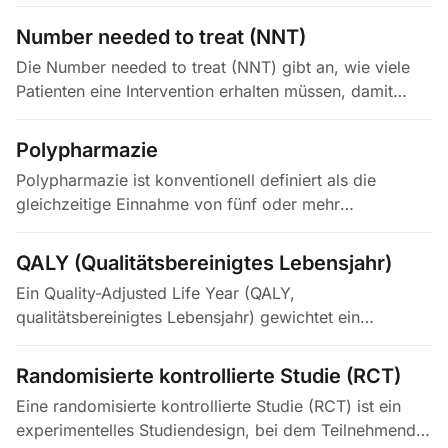
1952 mit der These, dass spät wirkende schädliche
Mutationen — solche, die…
Number needed to treat (NNT)
Die Number needed to treat (NNT) gibt an, wie viele
Patienten eine Intervention erhalten müssen, damit
genau ein Patient gegenüber der Kontrolle einen
Nutzen erzielt. Eingeführt…
Polypharmazie
Polypharmazie ist konventionell definiert als die
gleichzeitige Einnahme von fünf oder mehr
Medikamenten durch einen Patienten, wobei
Schwellenwerte je nach Definition variieren…
QALY (Qualitätsbereinigtes Lebensjahr)
Ein Quality-Adjusted Life Year (QALY,
qualitätsbereinigtes Lebensjahr) gewichtet ein
Lebensjahr mit der gesundheitsbezogenen
Lebensqualität: 1,0 entspricht einem Jahr bei…
Randomisierte kontrollierte Studie (RCT)
Eine randomisierte kontrollierte Studie (RCT) ist ein
experimentelles Studiendesign, bei dem Teilnehmende