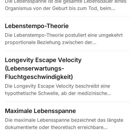
Die Lebensspanne ist die gesamte Lebensdauer eines
Organismus von der Geburt bis zum Tod, beim
Menschen meist in Jahren angegeben. Auf
Bevölkerungsebene wird sie durch die…
Lebenstempo-Theorie
Die Lebenstempo-Theorie postuliert eine umgekehrt
proportionale Beziehung zwischen der
körpermassenbezogenen Stoffwechselrate und der
Lebensspanne: Je schneller Energie…
Longevity Escape Velocity
(Lebenserwartungs-
Fluchtgeschwindigkeit)
Die Longevity Escape Velocity beschreibt eine
hypothetische Schwelle, ab der medizinische
Fortschritte die verbleibende Lebenserwartung pro
Kalenderjahr um mehr als ein Jahr…
Maximale Lebensspanne
Die maximale Lebensspanne bezeichnet das längste
dokumentierte oder theoretisch erreichbare
Lebensalter eines Artmitglieds unter optimalen