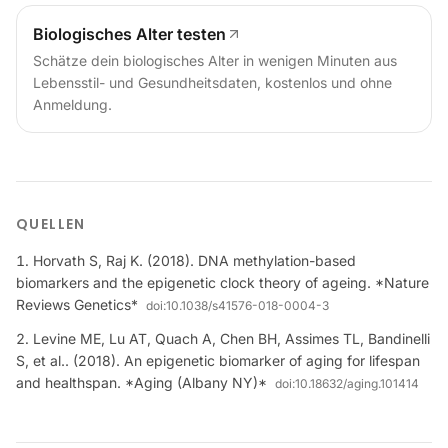
Biologisches Alter testen
Schätze dein biologisches Alter in wenigen Minuten aus
Lebensstil- und Gesundheitsdaten, kostenlos und ohne
Anmeldung.
QUELLEN
Horvath S, Raj K. (2018). DNA methylation-based
biomarkers and the epigenetic clock theory of ageing. *Nature
Reviews Genetics*
doi:
10.1038/s41576-018-0004-3
Levine ME, Lu AT, Quach A, Chen BH, Assimes TL, Bandinelli
S, et al.. (2018). An epigenetic biomarker of aging for lifespan
and healthspan. *Aging (Albany NY)*
doi:
10.18632/aging.101414