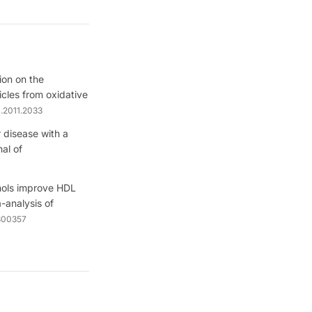
ion on the
icles from oxidative
a.2011.2033
r disease with a
al of
nols improve HDL
-analysis of
300357