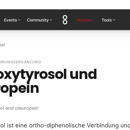
Events
Community
Wissen
Tools
sar
AHRUNGSERGÄNZUNG
oxytyrosol und
ropein
ol and oleuropein
ol ist eine ortho-diphenolische Verbindung un