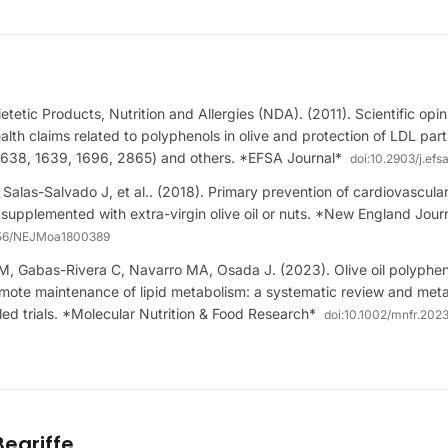
tetic Products, Nutrition and Allergies (NDA). (2011). Scientific opin
alth claims related to polyphenols in olive and protection of LDL part
638, 1639, 1696, 2865) and others. *EFSA Journal*
doi:
10.2903/j.efs
 Salas-Salvado J, et al.. (2018). Primary prevention of cardiovascula
supplemented with extra-virgin olive oil or nuts. *New England Journ
056/NEJMoa1800389
M, Gabas-Rivera C, Navarro MA, Osada J. (2023). Olive oil polyphe
mote maintenance of lipid metabolism: a systematic review and meta
ed trials. *Molecular Nutrition & Food Research*
doi:
10.1002/mnfr.202
egriffe