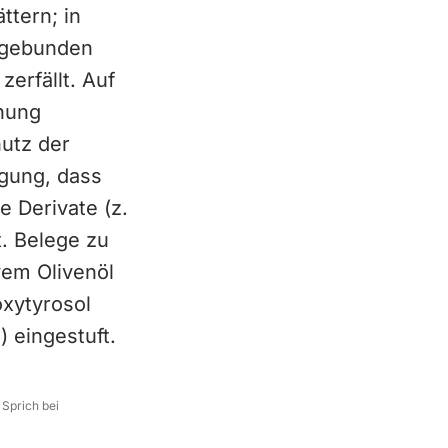
ttern; in
n gebunden
erfällt. Auf
nung
utz der
ngung, dass
 Derivate (z.
t. Belege zu
vem Olivenöl
oxytyrosol
 eingestuft.
 Sprich bei