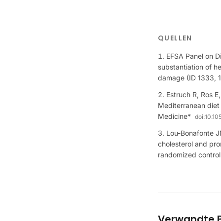
QUELLEN
EFSA Panel on Die
substantiation of he
damage (ID 1333, 1
Estruch R, Ros E,
Mediterranean diet 
Medicine*
doi:
10.1
Lou-Bonafonte J
cholesterol and pro
randomized controll
Verwandte B