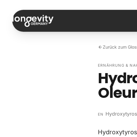
Zum Inhalt springen
Zurück zum Glos
ERNÄHRUNG & N
Hydr
Oleu
Hydroxytyros
EN
Hydroxytyros