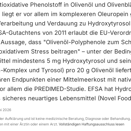
tioxidative Phenolstoff in Olivenöl und Olivenblä
l liegt er vor allem im komplexeren Oleuropei
Verarbeitung und Verdauung zu Hydroxytyrosol z
SA-Gutachtens von 2011 erlaubt die EU-Verord
 Aussage, dass "Olivenöl-Polyphenole zum Sch
 oxidativem Stress beitragen" – unter der Bedi
ttel mindestens 5 mg Hydroxytyrosol und seine
-Komplex und Tyrosol) pro 20 g Olivenöl liefer
ären Endpunkten einer Mittelmeerkost mit nati
 vor allem die PREDIMED-Studie. EFSA hat Hydr
 sicheres neuartiges Lebensmittel (Novel Food)
ni 2026
 der Aufklärung und ist keine medizinische Beratung, Diagnose oder Behandlung.
n mit einer Ärztin oder einem Arzt.
Vollständigen Haftungsausschluss lesen