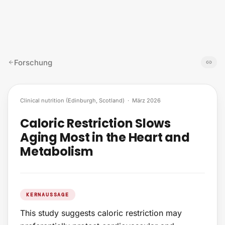
Zum Inhalt springen
Forschung
Clinical nutrition (Edinburgh, Scotland)
·
März 2026
Caloric Restriction Slows
Aging Most in the Heart and
Metabolism
KERNAUSSAGE
This study suggests caloric restriction may