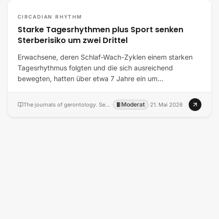
CIRCADIAN RHYTHM
Starke Tagesrhythmen plus Sport senken
Sterberisiko um zwei Drittel
Erwachsene, deren Schlaf-Wach-Zyklen einem starken
Tagesrhythmus folgten und die sich ausreichend
bewegten, hatten über etwa 7 Jahre ein um…
Moderat
The journals of gerontology. Series A, Biological sciences and medical sciences
·
·
21. Mai 2026