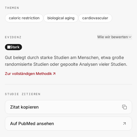
THEMEN
caloric restriction
biological aging
cardiovascular
Wie wir bewerten
EVIDENZ
Stark
Gut belegt durch starke Studien am Menschen, etwa große
randomisierte Studien oder gepoolte Analysen vieler Studien.
Zur vollständigen Methodik
STUDIE ZITIEREN
Zitat kopieren
(
öffnet in neuem Tab
)
Auf PubMed ansehen
Caloric Restriction Slows Aging Most in the Heart and Met