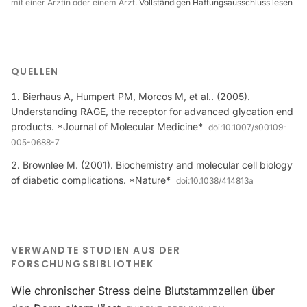
mit einer Ärztin oder einem Arzt.
Vollständigen Haftungsausschluss lesen
QUELLEN
Bierhaus A, Humpert PM, Morcos M, et al.. (2005).
Understanding RAGE, the receptor for advanced glycation end
products. *Journal of Molecular Medicine*
doi:
10.1007/s00109-
005-0688-7
Brownlee M. (2001). Biochemistry and molecular cell biology
of diabetic complications. *Nature*
doi:
10.1038/414813a
VERWANDTE STUDIEN AUS DER
FORSCHUNGSBIBLIOTHEK
Wie chronischer Stress deine Blutstammzellen über