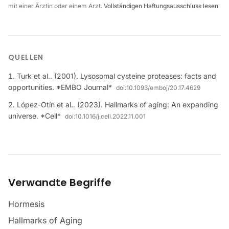
mit einer Ärztin oder einem Arzt.
Vollständigen Haftungsausschluss lesen
QUELLEN
Turk et al.. (2001). Lysosomal cysteine proteases: facts and
opportunities. *EMBO Journal*
doi:
10.1093/emboj/20.17.4629
López-Otín et al.. (2023). Hallmarks of aging: An expanding
universe. *Cell*
doi:
10.1016/j.cell.2022.11.001
Verwandte Begriffe
Hormesis
Hallmarks of Aging