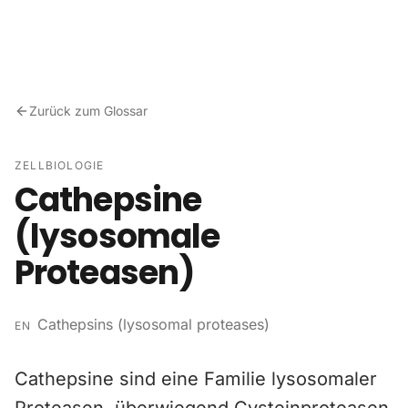
Zum Inhalt springen
Zurück zum Glossar
ZELLBIOLOGIE
Cathepsine
(lysosomale
Proteasen)
Cathepsins (lysosomal proteases)
EN
Cathepsine sind eine Familie lysosomaler